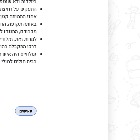
ביולדות ולא שוטפי
התעקש על רחיצת י
אחוז התמותה קטן 
באותה תקופה, הרו
מכבודם, התנגדו לזמ
למרות זאת, זמלווי
דרכו התקבלה בהונג
זמלווייס היה איש 
בבית חולים לחולי
#אישים