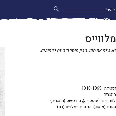
מלווייס
פא, גילה את הקשר בין חוסר היגיינה לזיהומים.
 1818-1865
ונגריה
ת : וינה (אוסטריה), בודפשט (הונגריה)
ופר (אישה), אנטוניה זמלוייס (בת)