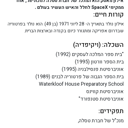
אילון מאסק הוא המנכל של חברת טסלה למכוניות , אחד
ממקימי SpaceX לחלל והאיש העשיר בעולם .
קורות חיים:
אילון נולד בתאריך ה- 28 ליוני 1971 (בן 49). הוא נולד בפרטוריה
שבדרום אפריקה ומתגורר כיום בקנדה ובארצות הברית.
השכלה: (ויקיפדיה)
"בית ספר המלכה לעסקים (1992)
בית הספר וורטון (1995)
אוניברסיטת פנסילבניה (1995)
בית הספר הגבוה של פרטוריה לבנים (1989)
Waterkloof House Preparatory School
אוניברסיטת קווינס
אוניברסיטת סטנפורד"
תפקידים:
מנכ"ל של חברת טסלה,