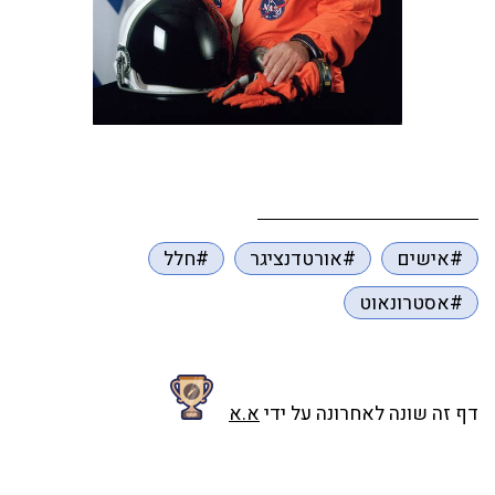
#אישים
#אורטדנציגר
#חלל
#אסטרונאוט
דף זה שונה לאחרונה על ידי
א.א