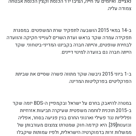
נאציים. ואיומים על חייה, הציבו יו"ר הכנסת וקצין הכנסת אבטחה
צמודה עליה.
ב-14 במאי 2015 הושבעה לתפקיד שרת המשפטים. במסגרת
תפקידה עמדה שקד בראש ועדת השרים לענייני חקיקה והוועדה
לבחירת שופטים, והייתה חברה בקבינט המדיני-ביטחוני. שקד
הייתה חברה גם בוועדה למינוי דיינים.
ב-1 ביוני 2015 גיבשה שקד מתווה פשרה שסיים את שביתת
הפרקליטים בפרקליטות המדינה.
במטרה להיאבק בחרם על ישראל ובקמפיין ה-BDS יזמה שקד
ב-2015 תוכנית לוחמה משפטית שעיקרה תביעות אזרחיות
ופליליות נגד פעילי וארגוני החרם בגין פגיעה בסחר, אפליה
וגזענות[39]. היא קידמה חוק שמטרתו צמצום מעורבותן של
ממשלות זרות בדמוקרטיה הישראלית, ולפיו עמותות שיקבלו