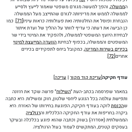
ה
ממשלה
, והפך למעשה מגורם משפטי שאמור לייעץ ולסייע
לממשלה לממש את מדיניותה לגורם שהתייצב מעל הממשלה
הנבחרת ופוסל את החלטותיה ואת פעולותיה כראות עיניו
[71]
. כמו
כן הביעה את דעתה כי עדיף לוותר על ההליך של ועדת איתור
לבחירת היועץ המשפטי לממשלה, ולהפקיד את המינוי בידי שר
המשפטים והממשלה, בכפוף לבחינת
הוועדה המייעצת למינוי
בכירים בשירות המדינה
, כמקובל ביחס לתפקידים בכירים
אחרים
[72]
.
עודף חקיקה
[
עריכת קוד מקור
|
עריכה
]
במאמר שפרסמה בכתב-העת "
השילוח
" פרשה שקד את חזונה
ותפישת עולמה בכל הנוגע ליחסי שלטון, חוק ומשילות. היא כתבה
ש
הכנסת
לוקה בעודף חקיקה, הפוגעת בחירותו של האזרח. היא
ביקרה בחריפות את עודף החקיקה הכלכלית וה
רגולציה
הממשלתית (אסדרה) בשוק וכתבה שהוא פוגע בכלכלה ובעיקר
בעסקים קטנים, המתקשים לעמוד בעול הרגולציה.