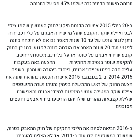
תרומה מישות מדינית זרה ישלמו 45% מס על התרומה.
ב-20 ביולי 2015 אישרה הכנסת תיקון לחוק העונשין שיזמו ציפי
לבני ואיילת שקד, הקובע שעל מי שיידה אבנים על כלי רכב יהיה
ניתן לגזור עונש של עד 10 שנות מאסר גם אם לא הוכחה כוונה
לפגוע ועד 20 שנות מאסר אם הוכחה כוונה לפגוע. כמו כן החוק
קובע שיידוי אבנים על שוטר או על כלי רכב משטרתי ייחשב
לתקיפת שוטר בנסיבות מחמירות. ההצעה באה בעקבות
עלייה חדה בפיגועי יידוי אבנים, בייחוד ביהודה ושומרון, בשנים
2014-2015. ב-2 בנובמבר 2015 אישרה הכנסת כהוראת שעה את
הצעת החוק של ראש הממשלה בנימין נתניהו ושרת המשפטים
איילת שקד המטילה עונשי מינימום למיידי אבנים ומאפשרת
שלילת קצבאות מהורים שילדיהם הורשעו ביידוי אבנים וחפצים
מסוכנים.
ב-2016 הביאה לסיום את הליכי החקיקה של חוק המאבק בטרור,
שמשרד המשפטים יזם עוד ב-2011, אך לא הצליח להעבירו