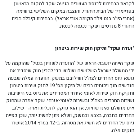
לקראת הבחירות לכנסת העשרים הגיעה שקד למקום הראשון
בפריימריז של הבית היהודי, והוצבה במקום השלישי ברשימה
(אחרי היו"ר בנט ויו"ר תקומה אורי אריאל). בבחירות קיבלה הבית
היהודי 8 מנדטים ושקד נכנסה לכנסת.
"ועדת שקד" ותיקון חוק שירות ביטחון
שקד הייתה יושבת-הראש של "הוועדה לשוויון בנטל" שהוקמה על
ידי ממשלת ישראל השלושים ושלוש כדי להכין חוק שיסדיר את
נושא גיוס החרדים לצה"ל ושילובם במשק. הוועדה עמלה שבעה
חודשים תוך ויכוחים רבים על תיקון מס' 19 לחוק שירות ביטחון
וחקיקת חוק שירות לאומי-אזרחי המסדירים את גיוס בני הישיבות
ושירות החרדים בצה"ל ובשירות לאומי-אזרחי. שקד אמרה שהחוק
אינו מושלם ואינו שוויוני, אך הוא נחקק לתכלית ראויה - שילוב
החרדים בחברה, בצבא ובמשק, ושלא ניתן להשיג יותר, שכן כפיית
גיוס על החרדים לא תשיג את מטרתה. ב-12 במרץ 2014 אושרו
חוקים אלה.