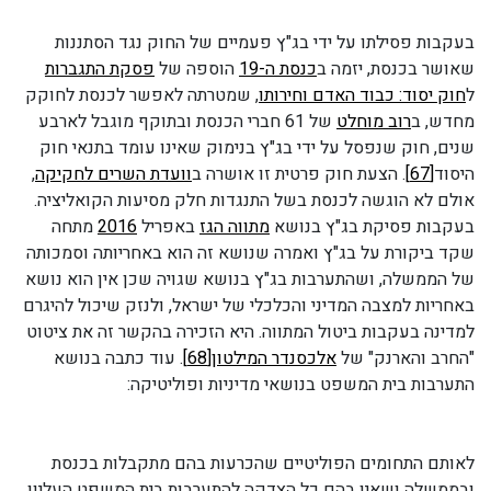
בעקבות פסילתו על ידי בג"ץ פעמיים של החוק נגד הסתננות
שאושר בכנסת, יזמה ב
כנסת ה-19
הוספה של
פסקת התגברות
ל
חוק יסוד: כבוד האדם וחירותו
, שמטרתה לאפשר לכנסת לחוקק
מחדש, ב
רוב מוחלט
של 61 חברי הכנסת ובתוקף מוגבל לארבע
שנים, חוק שנפסל על ידי בג"ץ בנימוק שאינו עומד בתנאי חוק
היסוד
[67]
. הצעת חוק פרטית זו אושרה ב
וועדת השרים לחקיקה
,
אולם לא הוגשה לכנסת בשל התנגדות חלק מסיעות הקואליציה.
בעקבות פסיקת בג"ץ בנושא
מתווה הגז
באפריל
2016
מתחה
שקד ביקורת על בג"ץ ואמרה שנושא זה הוא באחריותה וסמכותה
של הממשלה, ושהתערבות בג"ץ בנושא שגויה שכן אין הוא נושא
באחריות למצבה המדיני והכלכלי של ישראל, ולנזק שיכול להיגרם
למדינה בעקבות ביטול המתווה. היא הזכירה בהקשר זה את ציטוט
"החרב והארנק" של
אלכסנדר המילטון
[68]
. עוד כתבה בנושא
התערבות בית המשפט בנושאי מדיניות ופוליטיקה:
לאותם התחומים הפוליטיים שהכרעות בהם מתקבלות בכנסת
ובממשלה ושאין בהם כל הצדקה להתערבות בית המשפט העליון