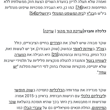
ואמרה שלא תעלה לדיון בוועדת השרים הצעת חוק ממשלתית ללא
התייחסות כזאת
[74]
. כמו כן, היא העבירה סמכויות שיפוט מנהליות
ביו"ש מ
בג"ץ
ל
בית המשפט המנהלי
ב
ירושלים
[54]
.
כלכלה וחברה
[
עריכת קוד מקור
|
עריכה
]
שקד סבורה שיש לשלב את ה
חרדים
בחיים הציבוריים, כולל
ב
צה"ל
, ב
שירות לאומי
ובמשק (שוק העבודה), אך יש לעשות זאת,
ככל הניתן, בהידברות ובהסכמה
[25]
. היא הובילה את
הוועדה
לשוויון בנטל
והתנגדה להטלת סנקציות פליליות על תלמידי ישיבות
שלא יתגייסו, סנקציות שהוטלו בחוק לפי דרישת מפלגת "
יש
עתיד
".
שקד מגדירה את עמדותיה
הכלכליות
כתמיכה ב
שוק חופשי
ו
ליברליזם כלכלי
עם רגישות חברתית. בראיון ב-2015 אמרה
שרגישות זו מתבטאת בין היתר בכך שהיא תומכת בהעלאת
שכר
המינימום
, החלת תנאים סוציאליים גם על
עובדי קבלן
כמו