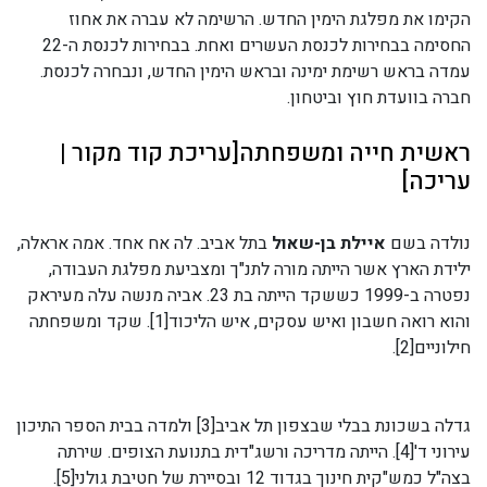
הקימו את מפלגת הימין החדש. הרשימה לא עברה את אחוז
החסימה בבחירות לכנסת העשרים ואחת. בבחירות לכנסת ה-22
עמדה בראש רשימת ימינה ובראש הימין החדש, ונבחרה לכנסת.
חברה בוועדת חוץ וביטחון.
ראשית חייה ומשפחתה[עריכת קוד מקור |
עריכה]
נולדה בשם
איילת בן-שאול
בתל אביב. לה אח אחד. אמה אראלה,
ילידת הארץ אשר הייתה מורה לתנ"ך ומצביעת מפלגת העבודה,
נפטרה ב-1999 כששקד הייתה בת 23. אביה מנשה עלה מעיראק
והוא רואה חשבון ואיש עסקים, איש הליכוד[1]. שקד ומשפחתה
חילוניים[2].
גדלה בשכונת בבלי שבצפון תל אביב[3] ולמדה בבית הספר התיכון
עירוני ד'[4]. הייתה מדריכה ורשג"דית בתנועת הצופים. שירתה
בצה"ל כמש"קית חינוך בגדוד 12 ובסיירת של חטיבת גולני[5].