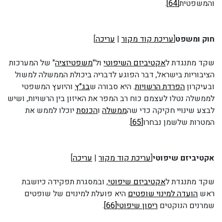
והמשפטית
[64]
.
חוק ומשפט
[
עריכת קוד מקור
|
עריכה
]
שקד מתנגדת ל
אקטיביזם השיפוטי
ול"
משפטיזציה
" של המערכות
הציבוריות בישראל, דבר הפוגע לדבריה ביכולת הממשלה למשול
ובעיקרון
הפרדת הרשויות
. היא סבורה ש
בג"ץ
והיועץ המשפטי
לממשלה נטלו לעצמם כוח רב המפר את האיזון בין הרשויות, ושיש
לבצע שינויי חקיקה כדי שה
ממשלה
ו
הכנסת
יוכלו לממש את
המטרות שלשמן נבחרו
[65]
.
אקטיביזם שיפוטי
[
עריכת קוד מקור
|
עריכה
]
שקד מתנגדת ל
אקטיביזם שיפוטי
, ובמסגרת תפקידה כיושבת
ראש
הועדה למינוי שופטים
היא פועלת למינוים של שופטים
שמרנים הנוקטים
ריסון שיפוטי
[66]
.