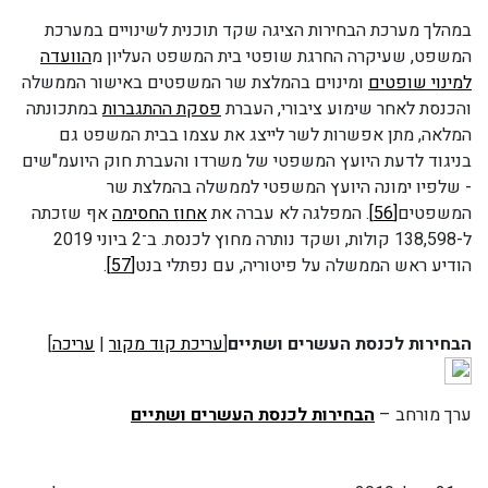
במהלך מערכת הבחירות הציגה שקד תוכנית לשינויים במערכת
המשפט, שעיקרה החרגת שופטי בית המשפט העליון מ
הוועדה
למינוי שופטים
ומינוים בהמלצת שר המשפטים באישור הממשלה
והכנסת לאחר שימוע ציבורי, העברת
פסקת ההתגברות
במתכונתה
המלאה, מתן אפשרות לשר לייצג את עצמו בבית המשפט גם
בניגוד לדעת היועץ המשפטי של משרדו והעברת חוק היועמ"שים
- שלפיו ימונה היועץ המשפטי לממשלה בהמלצת שר
המשפטים
[56]
. המפלגה לא עברה את
אחוז החסימה
אף שזכתה
ל-138,598 קולות, ושקד נותרה מחוץ לכנסת. ב־2 ביוני 2019
הודיע ראש הממשלה על פיטוריה, עם נפתלי בנט
[57]
.
הבחירות לכנסת העשרים ושתיים
[
עריכת קוד מקור
|
עריכה
]
ערך מורחב –
הבחירות לכנסת העשרים ושתיים