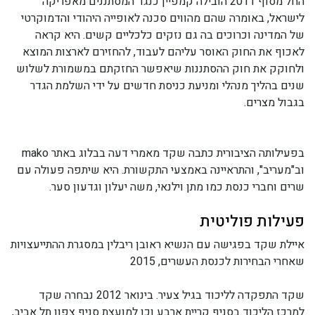
החל מסוף 2011 הובילה קמפיין כנגד המסתננים מאפריקה
לישראל, באומרה שהם מהווים סכנה לאופייה היהודי והדמוקרטי
של המדינה וכרוכים בה גם נזקים כלכליים קשים. היא קראה
לאכוף את החוק האוסר עליהם לעבוד, להחזירם לארצות המוצא
ולחוקק את חוק ההסתננות שיאפשר החזקתם במשמורת לשלוש
שנים בהליך מנהלי ומניעת כניסת חדשים על ידי השלמת הגדר
בגבול מצרים.
בפעילותה הציבורית כתבה שקד מאמרי דעה בבלוג באתר mako
וב"מעריב", והתראיינה באמצעי התקשורת. היא שיתפה פעולה עם
שרים וחברי כנסת כמו מתן וילנאי, משה יעלון וגדעון סער.
פעילות פוליטית
איילת שקד בפגישה עם הנשיא ראובן ריבלין במסגרת ההתייעצויות
שאחרי הבחירות לכנסת העשרים, 2015
שקד התפקדה לליכוד בגיל צעיר. בינואר 2012 נבחרה שקד
למרכז הליכוד בסניף קריית ארבע וכן למועצת סניף צפון תל אביב,