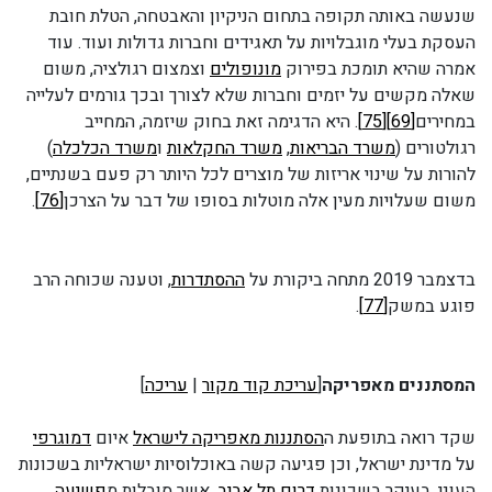
שנעשה באותה תקופה בתחום הניקיון והאבטחה, הטלת חובת
העסקת בעלי מוגבלויות על תאגידים וחברות גדולות ועוד. עוד
אמרה שהיא תומכת בפירוק
מונופולים
וצמצום רגולציה, משום
שאלה מקשים על יזמים וחברות שלא לצורך ובכך גורמים לעלייה
במחירים
[69]
[75]
. היא הדגימה זאת בחוק שיזמה, המחייב
רגולטורים (
משרד הבריאות
,
משרד החקלאות
ו
משרד הכלכלה
)
להורות על שינוי אריזות של מוצרים לכל היותר רק פעם בשנתיים,
משום שעלויות מעין אלה מוטלות בסופו של דבר על הצרכן
[76]
.
בדצמבר 2019 מתחה ביקורת על
ההסתדרות
, וטענה שכוחה הרב
פוגע במשק
[77]
.
המסתננים מאפריקה
[
עריכת קוד מקור
|
עריכה
]
שקד רואה בתופעת ה
הסתננות מאפריקה לישראל
איום
דמוגרפי
על מדינת ישראל, וכן פגיעה קשה באוכלוסיות ישראליות בשכונות
העוני, בעיקר בשכונות
דרום תל אביב
, אשר סובלות מ
פשיעה