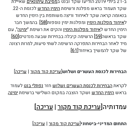
ב-21 ביולי 2019 הודיעו שקד ובנט ב
מסיבת עיתונאים
שאיילת
שקד תעמוד בראש מפלגת ורשימת
הימין החדש
לכנסת ה-22.
בנאומה קראה שקד לאיחוד וריצה משותפת בין הימין החדש
ל
איחוד מפלגות הימין
ומפלגות ימין נוספות
[58]
. בהמשך חבר
הימין החדש ל
איחוד מפלגות הימין
והקים את רשימת "
ימינה
", עם
שקד בראשה
[59]
הרשימה קיבלה בבחירות שבעה מנדטים
[60]
.
מיד לאחר הבחירות התפרקה הרשימה לשתי סיעות, למרות רצונה
של שקד להמשיך באיחוד
[61]
.
הבחירות לכנסת העשרים ושלוש
[
עריכת קוד מקור
|
עריכה
]
לקראת
הבחירות לכנסת העשרים ושלוש
חזר
נפתלי בנט
לעמוד
בראש
הימין החדש
ושקד הוצבה במקום השלישי ברשימת
ימינה
.
עמדותיה[
עריכת קוד מקור
|
עריכה
]
התחום המדיני-ביטחוני
[
עריכת קוד מקור
|
עריכה
]