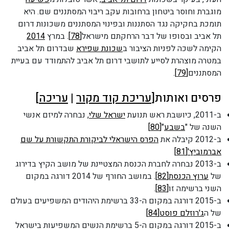
מוגברת וחוסר ביטחון ברחובות עקב ריבוי המסתננים שם. היא
תומכת בחקיקה נגד הסתננות ובפינוי המסתננים משכונות דרום
תל אביב ובסופו של דבר הרחקתם מישראל
[78]
. במרץ
2014
הקימה לשכה לפניות הציבור ב
שכונת שפירא
שבדרום תל אביב
במטרה מוצהרת לסייע לתושבי דרום תל אביב להתמודד עם בעיית
המסתננים
[79]
.
פרסים ואותות[
עריכת קוד מקור
|
עריכה
]
ב-2011, כיושבת ראש תנועת
ישראל שלי
, נבחרה למיזם אנשי
השנה של "
בשבע
"
[80]
ב-2012 קיבלה את
הפרס הישראלי לביקורת התקשורת על שם
אברמוביץ'
[81]
ב-2013 נבחרה לחברת הכנסת המצטיינת של מושב הקיץ בדירוג
של
ערוץ הכנסת
[82]
. במושב החורף של 2014 דורגה במקום
השני ברשימה זו
[83]
.
ב-2015 דורגה במקום ה-33 ברשימת היהודים המשפיעים בעולם
של ה
ג'רוזלם פוסט
[84]
ב-2015 דורגה במקום ה-5 ברשימת הנשים המשפיעות בישראל