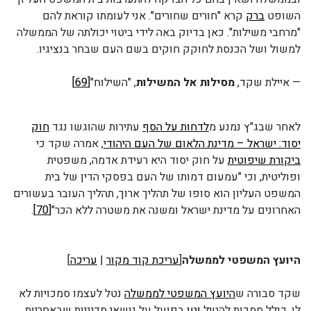
השופט
ברק
קרא "חורים שחורים". אני לעומתו קוראת להם
"מרחבי משילות". כאן בדיוק באה לידי ביטוי יכולתה של הממשלה
למשול ושל הכנסת לחוקק חוקים בשם העם שבחר בנציגיו.
— איילת שקד,
מסילות אל המשילות
, "השילוח"
[69]
לאחר שבג"ץ נמנע מ
לדחות על הסף
עתירות שהוגשו נגד
חוק
יסוד: ישראל – מדינת הלאום של העם היהודי
, אמרה שקד כי
ביקורת שיפוטית
על חוק יסוד היא רעידת אדמה, משפטית
ופוליטית, וכי "עמעום דמותו של העם בפסקי הדין של בית
המשפט העליון הוא סופו של תהליך ארוך, תהליך העובר בעשורים
האחרונים על מדינת ישראל ומשנה את משטרה ללא הכר"
[70]
.
היועץ המשפטי לממשלה
[
עריכת קוד מקור
|
עריכה
]
שקד סבורה ש
היועץ המשפטי לממשלה
נטל לעצמו סמכויות לא
לו, כולל סמכות להטיל
וטו
בפועל על נושאי מדיניות שבאחריות