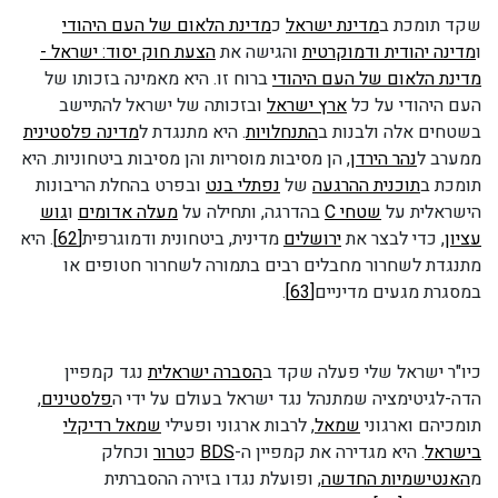
שקד תומכת ב
מדינת ישראל
כ
מדינת הלאום של העם היהודי
ו
מדינה יהודית ודמוקרטית
והגישה את
הצעת חוק יסוד: ישראל -
מדינת הלאום של העם היהודי
ברוח זו. היא מאמינה בזכותו של
העם היהודי על כל
ארץ ישראל
ובזכותה של ישראל להתיישב
בשטחים אלה ולבנות ב
התנחלויות
. היא מתנגדת ל
מדינה פלסטינית
ממערב ל
נהר הירדן
, הן מסיבות מוסריות והן מסיבות ביטחוניות. היא
תומכת ב
תוכנית ההרגעה
של
נפתלי בנט
ובפרט בהחלת הריבונות
הישראלית על
שטחי C
בהדרגה, ותחילה על
מעלה אדומים
ו
גוש
עציון
, כדי לבצר את
ירושלים
מדינית, ביטחונית ודמוגרפית
[62]
. היא
מתנגדת לשחרור מחבלים רבים בתמורה לשחרור חטופים או
במסגרת מגעים מדיניים
[63]
.
כיו"ר ישראל שלי פעלה שקד ב
הסברה ישראלית
נגד קמפיין
הדה-לגיטימציה שמתנהל נגד ישראל בעולם על ידי ה
פלסטינים
,
תומכיהם וארגוני
שמאל
, לרבות ארגוני ופעילי
שמאל רדיקלי
בישראל
. היא מגדירה את קמפיין ה-
BDS
כ
טרור
וכחלק
מ
האנטישמיות החדשה
, ופועלת נגדו בזירה ההסברתית