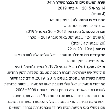
שרת המשפטים ה־22
בממשלה ה־34
14 במאי 2015 – 4 ביוני 2019
(4 שנים)
תחת ראש הממשלה
| בנימין נתניהו
→ ציפי לבניאמיר אוחנה ←
חברת הכנסת
5 בפברואר 2013 – 30 באפריל 2019
(6 שנים ו-12 שבועות)3 באוקטובר 2019 – מכהן
(20 שבועות ו-3 ימים)
כנסות
| ה־19–20, ה-22
תפקידים בולטים
יו"ר תנועת ישראל שלימנהלת לשכת ראש
האופוזיציה בנימין נתניהו
איילת שקד
(נולדה ב-7 במאי 1976, ז' באייר ה'תשל"ו) היא
פוליטיקאית ישראלית וחברת הכנסת מטעם מפלגת הימין החדש.
כיהנה כשרת המשפטים בשנים 2015–2019. קודם לכן הייתה
ממייסדי תנועת ישראל שלי ויושבת ראש התנועה. שימשה כמנהלת
לשכת ראש האופוזיציה בנימין נתניהו בשנים 2006–2008.
מהנדסת מחשבים בהכשרתה.בכנסת ה-19 הייתה שקד יושבת
ראש סיעת הבית היהודי בכנסת. בשלהי הכנסת העשרים התפלגה
עם נפתלי בנט מסיעת הבית היהודי שבמסגרתה נבחרו, והשניים