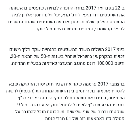
ב-22 בפברואר 2017 בחרה הוועדה לבחירת שופטים בראשותה
את השופטים דוד מינץ, ג'ורג' קרא, יעל וילנר ויוסף אלרון לבית
המשפט העליון. שלושה מתוך ארבעת השופטים שמונו נחשבים
לבעלי קו שמרני, ומינויים נתפש כהישג של שקד.
ביוני 2017 השלים משרד המשפטים בהנחיית שקד הליך רישום
זכויות במקרקעין בישראל שהחל בשנות ה-50 של המאה ה-20,
ורשם 180,000 דונם מהנגב המערבי כאדמות בבעלות המדינה.
בדצמבר 2017 פרסמה שקד את תזכיר חוק יסוד: החקיקה שבא
להסדיר את מערכת היחסים בין הרשות המחוקקת (הכנסת) לרשות
השופטת, ובפרט את נושא פסילת חוקי הכנסת על ידי בג"ץ.
בתזכיר הוצע שבג"ץ לא יוכל לפסול חוק אלא בהרכב של 9
שופטים וברוב של שני שלישים, ושהכנסת תוכל להתגבר על
פסילה כזו באמצעות רוב של 61 חברי כנסת.