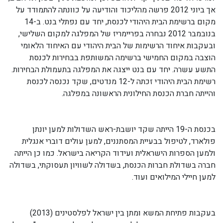
אך ביוני 2012 פרשה מהליכוד והודיעה על כוונתה להתמודד על
מקום ברשימת הבית היהודי לכנסת, יחד עם נפתלי בנט. ב-14
בנובמבר 2012 נבחרה בפריימריז של המפלגה למקום השלישי,
ובעקבות איחוד הרשימות של הבית היהודי עם האיחוד הלאומי
הוצבה במקום החמישי ברשימה המשותפת בבחירות לכנסת
התשע עשרה. יחד עם בנט ייצגה את המפלגה בתעמולת הבחירות.
רשימת הבית היהודי זכתה ל-12 מנדטים, שקד נכנסה לכנסת
והייתה חברת הכנסת החילונית הראשונה במפלגה.
בכנסת ה-19 הייתה שקד יושבת-ראש השדולות למען יונתן
פולארד, לטיפול בבעיית המסתננים, למען עולים דוברי אנגלית
ולמען הספרות הישראלית ועידוד הקריאה בישראל. כמו כן הייתה
חברה בשדולת חברות הכנסת, בשדולה לשוויון תעסוקתי, בשדולה
למען חיילי המילואים ועוד.
בעקבות פתיחת המשא ומתן בין ישראל לפלסטינים (2013)