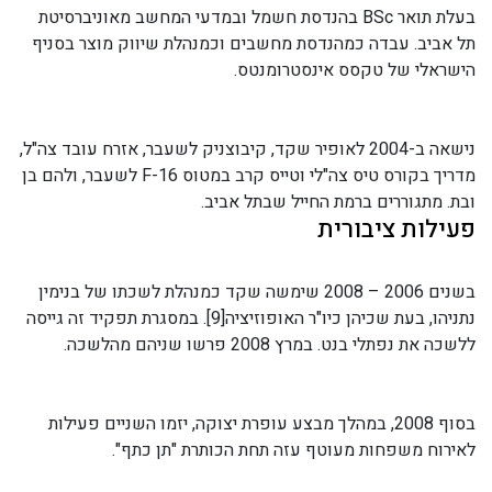
בעלת תואר BSc בהנדסת חשמל ובמדעי המחשב מאוניברסיטת
תל אביב. עבדה כמהנדסת מחשבים וכמנהלת שיווק מוצר בסניף
הישראלי של טקסס אינסטרומנטס.
נישאה ב-2004 לאופיר שקד, קיבוצניק לשעבר, אזרח עובד צה"ל,
מדריך בקורס טיס צה"לי וטייס קרב במטוס F-16 לשעבר, ולהם בן
ובת. מתגוררים ברמת החייל שבתל אביב.
פעילות ציבורית
בשנים 2006 – 2008 שימשה שקד כמנהלת לשכתו של בנימין
נתניהו, בעת שכיהן כיו"ר האופוזיציה[9]. במסגרת תפקיד זה גייסה
ללשכה את נפתלי בנט. במרץ 2008 פרשו שניהם מהלשכה.
בסוף 2008, במהלך מבצע עופרת יצוקה, יזמו השניים פעילות
לאירוח משפחות מעוטף עזה תחת הכותרת "תן כתף".