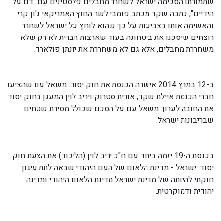
שתמורתו הסכימה ישראל לשחרר מחבלים פלסטינים עם "דם על
הידיים", כתבה שקד מכתב פומבי לשר החוץ האמריקאי ג'ון קרי
והאשימה אותו בצביעות על כך שהוא לוחץ על ישראל לשחרר
רוצחים שיסכנו את ביטחונה בעוד שארצות הברית לא רק שלא
משחררת מחבלים, אלא גם לא משחררת את יונתן פולארד.
ב-12 במרץ 2014 אישרה הכנסת את חוק יסוד: משאל עם שהציעו
חברי הכנסת איילת שקד, אורית סטרוק ויריב לוין המעגן בחוק יסוד
את החובה לערוך משאל עם על הסכם שכולל מסירת שטחים
שבריבונות ישראל.
בכנסת ה-19 יזמה ביחד עם ח"כ יריב לוין (הליכוד) את הצעת חוק
יסוד: ישראל - מדינת הלאום של העם היהודי שבאה לתת עיגון
חוקתי להיותה של מדינת ישראל מדינת הלאום היהודי ומדינה
יהודית ודמוקרטית.