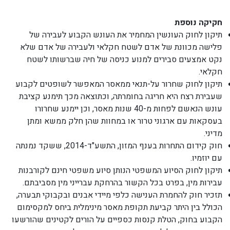
חקיקה נוספת
תיקון לחוק העונשין המחמיר את העונש הקבוע לעבירה של
פלישה מכוונת של אדם לשטח חקלאי ולעבירה של אדם שלא
נקט אמצעים סבירים למנוע כניסה של חיה שברשותו לשטח
חקלאי.
תיקון לחוק שחרור על-תנאי ממאסר המאפשר לשופטים לקבוע
שעבירת רצח היא חריגה בחומרתה, וכתוצאה מכך תימנע קציבת
עונש הנאשם לפחות מ-40 שנות מאסר, וכן יימנע שחרורו
בעסקאות עם ארגוני טרור או במחוות שהן חלק ממשא ומתן
מדיני.
חוק קידום התחרות בענף המזון, התשע"ד-2014, ששקד נמנתה
עם יוזמיו.
תיקון לחוק הסיוע המשפטי הנותן סיוע משפטי חינם לקורבנות
עבירות מין, בפרט בכל הקשור בהרחקת עברייני מין מסביבתם.
תזכיר חוק להחמרת הענישה כלפי מיידי אבנים ובקבוקי תבערה,
הכולל בין היתר קביעת תקופת מאסר מינימלית ביחס למקסימום
הקבוע בחוק, הטלת קנסות כספיים על הורים לקטינים שהורשעו