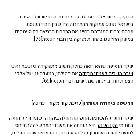
החקיקה בישראל
הגיעה לרמה מסוכנת. החופש של האזרח
בישראל נפגע עמוקות מהתחרות הזו שבין חברי הכנסת;
מההתערבות המוגזמת בחייו. את התחרות הבריאה בין העסקים
במשק החלפנו בתחרות מזיקה בין חברי הכנסת
[73]
.
שקד הוסיפה שהיא רואה כחלק חשוב מתפקידה כיושבת ראש
ועדת השרים לענייני חקיקה
את פסילתן, בוועדה זו, של אלפי
הצעות חוק מזיקות שמגישים חברי הכנסת
[69]
.
המשפט ביהודה ושומרון
[
עריכת קוד מקור
|
עריכה
]
שקד חותרת להשוואת החקיקה החלה ביהודה ושומרון לזו החלה
בתחומי
הקו הירוק
. היא הנחתה את משרדי הממשלה להתייחס
לתושבי יהודה ושומרון בכל הצעת חוק ממשלתית שהם מעלים,