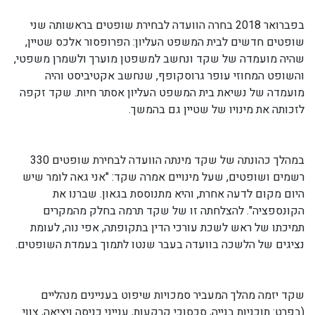
בפברואר 2018 בחרה הוועדה לבחירת שופטים בראשותה שני
שופטים חדשים לבית המשפט העליון: הפרופסור אלכס שטיין,
שהיה מועמדה של שקד ונחשב למשפטן מוערך ולשמרן משפטי,
והשופט המחוזי עופר גרוסקופף, שנחשב אקטיביסט והיה
מועמדה של נשיאת בית המשפט העליון אסתר חיות. שקד זקפה
לזכותה את מינויו של שטיין גם בהמשך.
במהלך כהונתה של שקד מינתה הוועדה לבחירת שופטים 330
רשמים ושופטים, שעל מינויים אמרה שקד: "אני גאה לומר שיש
היום מקום לדעה אחרת, והיא מתנוססת בגאון. שברנו את
הקונספציה". להצלחתה זו של שקד תרמה בחלק מהמקרים
תמיכתו של ראש לשכת עורכי הדין בתקופתה, אפי נוה, לעומת
נציגים של הלשכה בוועדה בעבר שנטו לתמוך בעמדת השופטים.
שקד יזמה מהלך המעביר סמכויות שיפוט בעניינים מנהליים
(בפרט: תוכניות בנייה, סכסוכי קרקעות, ענייני כניסה ויציאה, צווי