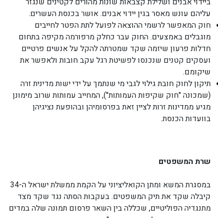
ביידוי אבנים ושלילת קצבאות שונות מהורים לקטינים שנגזר
עליהם עונש מאסר בגין יידוי אבנים. אושר בכנסת העשרים.
חוק המאפשר לרשמי ההוצאה לפועל לתת הפטר לחייבים
מוגבלים באמצעים. החוק עבר כחלק מרפורמה מקיפה בתחום
חדלות פרעון שיזמה שקד שמטרתה להקל על אנשים פרטיים
ועסקים קטנים שנכנסו לפשיטת רגל עקב חובות ולאפשר את
שיקומם.
תיקון לחוק חובת גילוי לגבי מי שנתמך על ידי ישות מדינית זרה
(שמכונה "חוק שקיפות העמותות"), המחייב עמותות שרוב מימונן
מגיע ממדינות זרות לציין זאת בפרסומיהן ובהופעת נציגיהן
בוועדות הכנסת.
שרת המשפטים
במסגרת המשא ומתן הקואליציוני על הקמת ממשלת ישראל ה-34
קיבלה שקד את תיק המשפטים. בעקבות הסתה נגד שקד מצד
מתנגדיה הפוליטיים, שכללה בין השאר פרסום תמונה שלה במדים