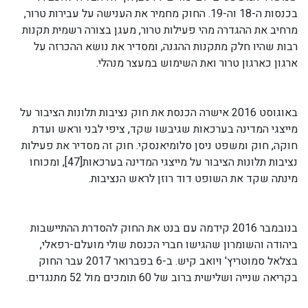
בכנסות ה-18 וה-19. החוק מחמיר את הענישה על עבירות טרור,
מרחיב את ההגדרה מהי פעילות טרור, מעגן בצורה רשמית תקנות
רבות שהיו חלק מתקנות ההגנה, ומסדיר את נושא ההכרזה על
ארגון כארגון טרור ואת השימוש במעצר מנהלי.
באוגוסט 2016 אישרה הכנסת את חוק נציבות תלונות הציבור על
מייצגי המדינה בערכאות שגיבשו שקד, ציפי לבני וראש ועדת
חוקה, חוק ומשפט ניסן סלומיאנסקי. חוק זה מסדיר את פעילות
נציבות תלונות הציבור על מייצגי המדינה בערכאות[47], ומכוחו
מינתה שקד את השופט דוד רוזן לראש הנציבות.
בנובמבר 2016 קידמה עם בנט את החוק להסדרת ההתיישבות
ביהודה והשומרון שהגישו חברי הכנסת שולי מועלם-רפאלי,
בצלאל סמוטריץ' ויואב קיש. ב-6 בפברואר 2017 עבר החוק
בקריאה שנייה ושלישית ברוב של 60 תומכים מול 52 מתנגדים.