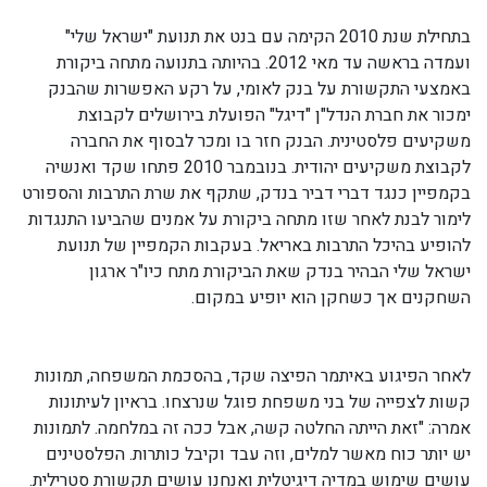
בתחילת שנת 2010 הקימה עם בנט את תנועת "ישראל שלי"
ועמדה בראשה עד מאי 2012. בהיותה בתנועה מתחה ביקורת
באמצעי התקשורת על בנק לאומי, על רקע האפשרות שהבנק
ימכור את חברת הנדל"ן "דיגל" הפועלת בירושלים לקבוצת
משקיעים פלסטינית. הבנק חזר בו ומכר לבסוף את החברה
לקבוצת משקיעים יהודית. בנובמבר 2010 פתחו שקד ואנשיה
בקמפיין כנגד דברי דביר בנדק, שתקף את שרת התרבות והספורט
לימור לבנת לאחר שזו מתחה ביקורת על אמנים שהביעו התנגדות
להופיע בהיכל התרבות באריאל. בעקבות הקמפיין של תנועת
ישראל שלי הבהיר בנדק שאת הביקורת מתח כיו"ר ארגון
השחקנים אך כשחקן הוא יופיע במקום.
לאחר הפיגוע באיתמר הפיצה שקד, בהסכמת המשפחה, תמונות
קשות לצפייה של בני משפחת פוגל שנרצחו. בראיון לעיתונות
אמרה: "זאת הייתה החלטה קשה, אבל ככה זה במלחמה. לתמונות
יש יותר כוח מאשר למלים, וזה עבד וקיבל כותרות. הפלסטינים
עושים שימוש במדיה דיגיטלית ואנחנו עושים תקשורת סטרילית.