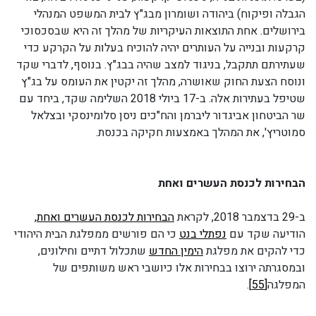
הגבלה ופיקוח) ביהודה ושומרון מבג"ץ לבית המשפט המנהלי
בירושלים. אחת התוצאות העיקריות של מהלך זה היא שבסכסוכי
קרקעות ובנייה על העותרים יהיה להוכיח בעלות על הקרקע כדי
שעתירתם תתקבל, בניגוד למצב שהיה בבג"ץ. בנוסף, לדברי שקד
ונוסח הצעת החוק שאושרה, מהלך זה יקטין את העומס על בג"ץ
שטיפל בעתירות אלה. ב-17 ביולי 2018 השלימה שקד, ביחד עם
שר הביטחון אביגדור ליברמן והח"כים ניסן סלומינסקי ובצלאל
סמוטריץ', את המהלך באמצעות חקיקה בכנסת.
הבחירות לכנסת העשרים ואחת
ב-29 בדצמבר 2018, לקראת
הבחירות לכנסת העשרים ואחת
,
הודיעה שקד עם
נפתלי בנט
כי הם פורשים ממפלגת הבית היהודי
כדי להקים את מפלגת
הימין החדש
שתכלול דתיים וחילונים,
ובמסגרתה ירוצו בבחירות אלו כיושבי ראש משותפים של
המפלגה
[55]
.