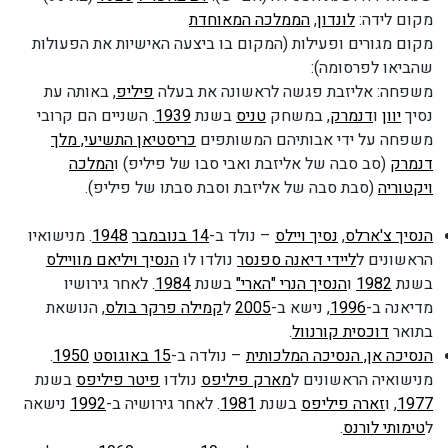
מקום לידה:
לונדון
,
הממלכה המאוחדת
מקום מגורים ופעילות (המקום בו ביצעה האישיות את הפעולות
שהביאו לפרסומה):
משפחה: אליזבת פגשה לראשונה את בעלה
פיליפ
, באותה עת
נסיך
יוון
ו
דנמרק
, במשחק
טניס
בשנת
1939
. השניים הם קרובי
משפחה על ידי אבותיהם המשותפים
כריסטיאן התשיעי, מלך
דנמרק
(סב סבה של אליזבת ואבי סבו של פיליפ) ו
המלכה
ויקטוריה
(סבת סבה של אליזבת וסבת סבתו של פיליפ).
הנסיך צ'ארלס
,
נסיך ויילס
– נולד ב-
14 בנובמבר
1948
. מנישואיו
הראשונים ל
ליידי דיאנה ספנסר
נולדו לו
הנסיך ויליאם מוויילס
בשנת
1982
ו
הנסיך הנרי "הארי"
בשנת
1984
. לאחר גירושיו
מדיאנה ב-
1996
, נישא ב-
2005
ל
קמילה פרקר בולס
, הנושאת
בתואר
דוכסית קורנוול
.
הנסיכה אן, הנסיכה המלכותית
– נולדה ב-
15 באוגוסט
1950
.
מנישואיה הראשונים ל
מארק פיליפס
נולדו
פיטר פיליפס
בשנת
1977
, ו
זארה פיליפס
בשנת
1981
. לאחר גירושיה ב-
1992
נישאה
ל
טימותי לורנס
.