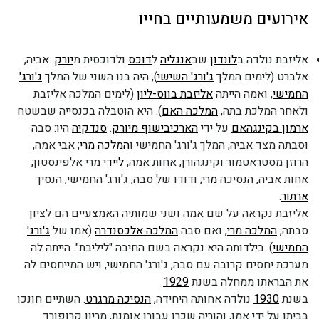
אירועים משמעותיים בחייו
אליזבת נולדה ב
לונדון
שב
אנגליה
ל
דוכס
ולדוכסית מ
יורק
. אביה,
אלברט (לימים המלך
ג'ורג' השישי
), היה בנו השני של המלך
ג'ורג'
החמישי
, ואמה הייתה
אליזבת בווס-ליון
(לימים המלכה אליזבת
ולאחר המלכת בתה,
המלכה האם
). היא הוטבלה בכנסייה שבשטח
ארמון בקינגהאם
על ידי
הארכיבישוף מיורק
.
סנדקיה
היו: סבה
וסבתה מצד אביה, המלך ג'ורג' החמישי ו
המלכה מרי
; אבי אמה,
הרוזן מסטראטמור וקינגהורן; אחות אמה,
ליידי
מרי אלפינסטון;
אחות אביה, הנסיכה
מרי
; ודודו של סבה, ג'ורג' החמישי, הנסיך
ארתור
.
אליזבת נקראה על שם אמה ושני שמותיה האמצעיים הם לציון
סבתה,
המלכה מרי
, ואם סבה
המלכה אלכסנדרה
(אמו של
ג'ורג'
החמישי
). בילדותה היא נקראה בשם החיבה "ליליבת". הייתה לה
מערכת יחסים קרובה עם סבה, ג'ורג' החמישי, ויש המייחסים לה
את הבראתו ממחלה בשנת
1929
בשנת
1930
נולדה אחותה היחידה,
הנסיכה מרגרט
. השתיים חונכו
בביתן על ידי אמן, והוריה שכרו עבורן אומנת, מריון קרופורד