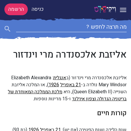
כניסה
הרשמה
Toggle navigation
אליזבת אלכסנדרה מרי וינדזור
אליזבת אלכסנדרה מרי וינדזור (ב
אנגלית
: Elizabeth
Alexandra
Mary Windsor נולדה ב-
21 באפריל
1926
), או המלכה אליזבת
השנייה (Queen Elizabeth II), היא
מלכת הממלכה המאוחדת של
בריטניה הגדולה וצפון אירלנד
ו-15 מדינות נוספות.
קורות חיים
שנת הלידה ושנת הפטירה (אם יש):
21 באפריל
1926
(בת 93)