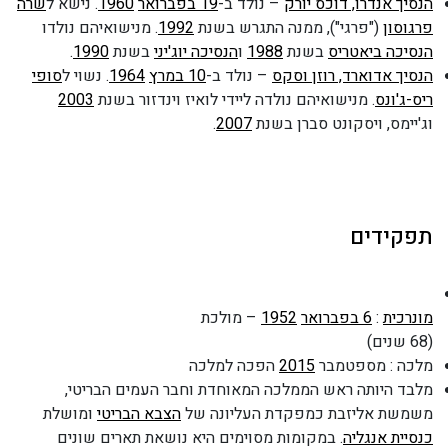
הנסיך אנדרו, דוכס יורק
– נולד ב-
19 בפברואר
1960
. נישא ל
שרה
פרגוסון
("פרגי"), ממנה התגרש בשנת
1992
. מנישואיהם נולדו
הנסיכה ביאטריס
בשנת
1988
ו
הנסיכה יוג'יני
בשנת
1990
.
הנסיך אדוארד, רוזן וסקס
– נולד ב-
10 במרץ
1964
. נשוי ל
סופי
ריס-ג'ונס
. מנישואיהם נולדה ליידי לואיז וינדזור בשנת
2003
וג'יימס, ויסקונט סברן בשנת
2007
.
תפקידים
מונרכית
:
6 בפברואר
1952
– מולכת
(68 שנים)
מלכה : מספטמבר
2015
הפכה למלכה
מלבד היותה ראש הממלכה המאוחדת וחבר העמים הבריטי,
משמשת אליזבת כמפקדת העליונה של
הצבא הבריטי
ומושלת
כנסיית אנגליה
. במקומות מסוימים היא נושאת תארים שונים