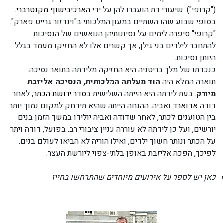
("קרופי"). שיעורי דת הועברו להן על ידי
הארכיבישוף מקנטרברי
.
בסופי שבוע שהו השתיים במעון המלכותי ב"וינדזור גרייט פארק".
"קרופי" סיפרה לימים על נסיונותיהן הנואשים של הנסיכות
להתחבר לילדים בני גילן, אך קשרים אלו לא החזיקו מעמד בגלל
היותן נסיכות.
כנכדתו של מלך בריטניה היא החזיקה מלידתה בתואר נסיכה.
תוארה המלא היה
הוד מעלתה המלכותית, הנסיכה אליזבת
מיורק
. בעת לידתה היא הייתה השלישית ב
סדר ירושת הכתר
, לאחר
דודה
אדוארד
ואביה. ההנחה הייתה שהיא תידחק למקום נמוך יותר
בין הטוענים לכתר, לאחר שדודה ואביה יולידו במשך הזמן בנים
יורשים, ועל כן לידתה לא עוררה עניין ציבורי רב. בפועל, דודה ויתר
על הכתר ונותר חשוך ילדים, ואילו הוריה לא הביאו לעולם בנים.
לפיכך, הפכה אליזבת באופן בלתי-צפוי ליורשת העצר.
כאן יש לספר על אירועים מיוחדים שהתרחשו בחייו