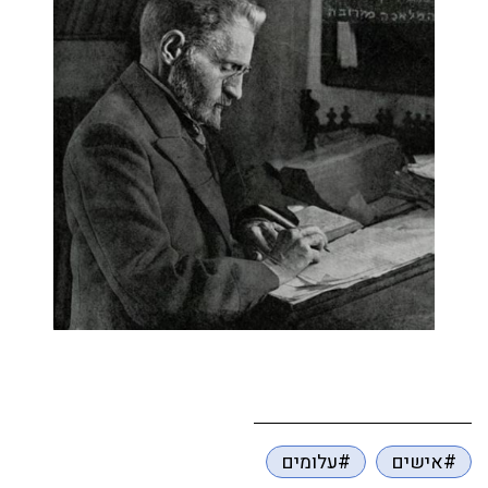
#אישים
#עלומים