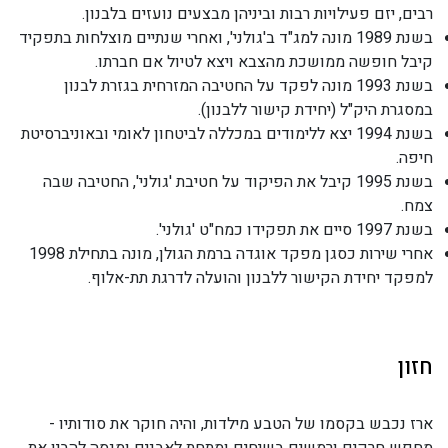
רבים, יזם פעילויות רבות וביניהן מבצעים נועזים בלבנון.
בשנת 1989 מונה למג"ד ב'גולני', ואחרי שנתיים מוצלחות בתפקיד
קיבל חופשה ממושכת מהצבא ויצא לטיול אם חברתו.
בשנת 1993 מונה לפקד על החטיבה המזרחית בגזרת לבנון
במסגרת היק"ל (יחידת קישור ללבנון).
בשנת 1994 יצא ללימודים במכללה לביטחון לאומי ובאוניברסיטת
חיפה.
בשנת 1995 קיבל את הפיקוד על חטיבת 'גולני', החטיבה שבה
צמח.
בשנת 1997 סיים את תפקידו כמח"ט 'גולני'.
אחרי שירות כסגן מפקד אוגדה ברמת הגולן, מונה בתחילת 1998
למפקד יחידת הקישור ללבנון והועלה לדרגת תת-אלוף.
חזון
ארז נכבש בקסמו של הטבע מילדות, והיה חוקר את סודותיו -