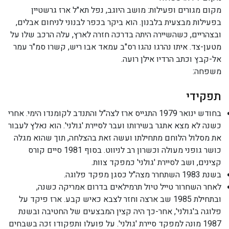
מקום מגורים ופעילות: מושב היוגב, נפל תא"ל ארז גרשטיין
בפעילות מבצעית בלבנון. הוא ביקר בכפר לבנוני לניחום אבלים,
ובצהריים, כשהשיירה היתה בדרכה חזרה לארץ, עלה הרכב שלו על
מטען-צד. איתו נהרגו נהגו רס"ב עמאד אבו ריש, קשרו סמ"ר עמר
אל-קבץ וכתב הרדיו אילן רועה.
משפחה:
תפקידי
בחודש ינואר 1979 התגייס ארז לצה"ל והתנדב לקומנדו הימי. אחרי
כשנה לא מצא אתגר בשירותו ועבר לסיירת 'גולני'. הוא נאלץ לעבור
את מסלול הלוחם מתחילתו ועשה זאת בהצלחה, תוך שהוא מגלה
כושר גופני מעולה וכשרון רב לניווט. בסוף 1981 סיים קורס
קצינים, ושב לסיירת 'גולני' כמפקד צוות.
בשנת 1983 השתחרר מצה"ל כסגן מפקד פלוגה.
לאחר השחרור טייל טיול תרמילאים בדרום אמריקה כשנה,
ובתחילת 1985 שב ארצה וחזר לצבא כאיש קבע. ארז פיקד על
פלוגה ב'גולני', אחר-כך היה קצין המבצעים של החטיבה ובשנת
1987 מונה למפקד סיירת 'גולני'. על פועלו ותפקודו זכה בשבחים