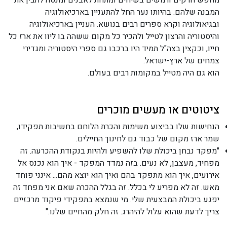
מחפש חרקים ורמשים בשיחים ומתחת לאבנים ומנסה להבין את
המבנה שלהם. בהיותו נער החל להתעניין בארכיאולוגיה
ובגיאולוגיה וקרא ספרים רבים בנושא. העניין בארכיאולוגיה
והיסטוריה והרצון לטייל ולהכיר כל מקום ששהה בו ליוו את ארז כל
חייו, וכקצין בצה"ל תמיד היו ברכבו גם ספרי היסטוריה ומגדירי
צמחים של ארץ-ישראל.
הוא גם היה מטייל במקומות רבים בעולם.
ציטוטים או מעשים מוכרים
הנחישות שלו בביצוע משימות והכרת הלוחם בחשיבות תפקידו,
שמר ארז מקום של כבוד גם לחינוך החיילים.
"מפקד נבחן ביכולת שלו להשפיע ולהיות בנקודת ההכרעה. זה
מפחיד, מעצבן, לא נעים. בזה נמדד המפקד - איך הוא נכנס אל
אירועים, איך הוא מתפקד בהם ואיך הוא יוצא מהם... אינני פוחד
מאש. זה לא מפריע לי בכלל. זה בגלל ההכרה שאם אני מפחד זה
יפגע ביכולת המבצעית שלי. מי שנמצא בתפקידי פיקוד מרכזיים
צריך לדעת שהוא עלול להיהרג. זה חלק מהחיים שלנו."