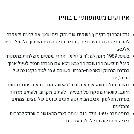
אירועים משמעותיים בחייו
גדל והתחנך בקיבוץ רשפים שבעמק בית שאן, אח לנעם ולעפרה.
למד בבית-הספר היסודי בקיבוצו ובבית-הספר התיכון 'גלבוע' בבית
אלפא.
בשנת 1989 מונה למג"ד ב'גולני', ואחרי שנתיים מוצלחות בתפקיד
קיבל חופשה ממושכת מהצבא ויצא עם חברתו הרטל לטיול ארוך
במזרח הרחוק ובארצות-הברית. בשובם עבר לגור בקיבוצה של
הרטל, יגור.
בהיותו מח"ט נשא ארז את הרטל לאישה. הם בנו את ביתם במושב
היוגב, כשארז מפקח על הבנייה - לעתים מקרוב, ולעתים מרחוק
בעזרת הטלפון. סביב הבית נטע סוגים שונים של עצים, צמחים
ותבלינים.
בספטמבר 1997 נולד בנם עומר, וארז המאושר השתדל להרבות
ביציאות הביתה כדי לבלות עם בנו.