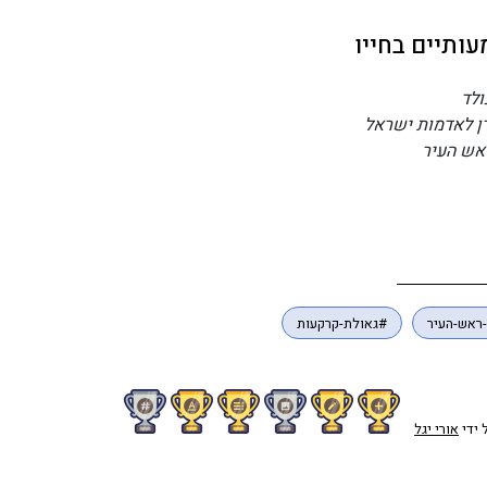
ותיים בחייו
ראש-העיר
#גאולת-קרקעות
 ידי
אורי יגל