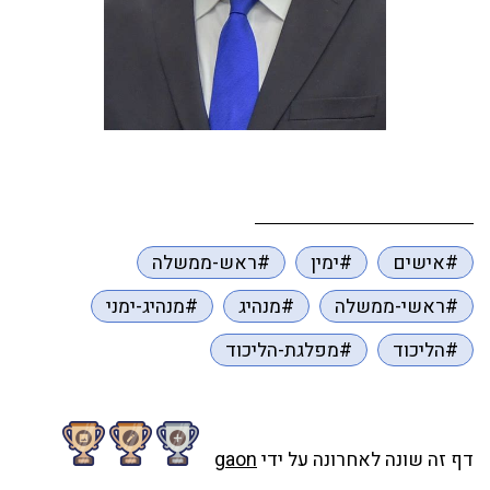
#אישים
#ימין
#ראש-ממשלה
#ראשי-ממשלה
#מנהיג
#מנהיג-ימני
#הליכוד
#מפלגת-הליכוד
דף זה שונה לאחרונה על ידי
gaon