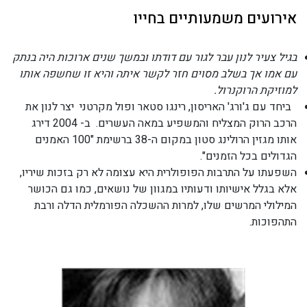
אירועים משמעותיים בחייו
בגיל צעיר לנון עבר לגור עם דודתו ובמשך שנים ארוכות היה בנתק
עם אמו אך בשלב מסוים חזר לקשר איתה והיא זו שחשפה אותו
למוזיקת הרוקנרול.
ביחד עם ג'ורג' האריסון, רינגו סטאר ופול מקרטני יצר לנון את
הרכב הרוק המצליח והמשפיע במאה העשרים. ב- 2004 דירג
אותו מגזין הרולינג סטון במקום ה-38 ברשימת "100 האמנים
הגדולים בכל הזמנים".
השפעתו על התרבות הפופולרית היא עצומה לא רק בזכות שיריו,
אלא בגלל אישיותו ודעותיו במגוון של נושאים, כמו גם הכושר
המילולי המרשים שלו, למרות ההשכלה הפורמלית הדלה ורבת
התהפוכות.