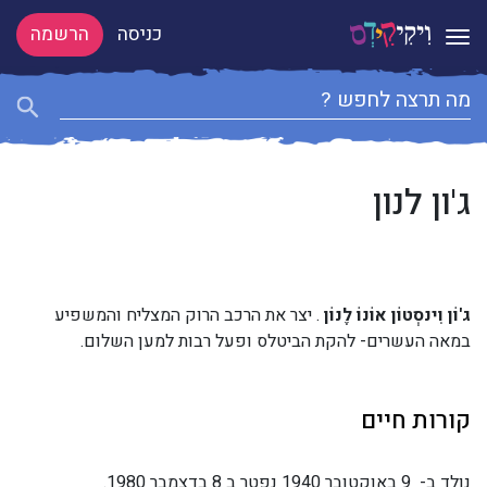
כניסה
הרשמה
Toggle navigation
ג'ון לנון
ג'וֹן וִינסְטוֹן אוֹנוֹ לֶנוֹן
. יצר את הרכב הרוק המצליח והמשפיע
במאה העשרים- להקת הביטלס ופעל רבות למען השלום.
קורות חיים
נולד ב- 9 באוקטובר 1940 נפטר ב 8 בדצמבר 1980.