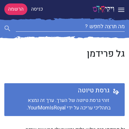
כניסה
הרשמה
Toggle navigation
גל פרידמן
גרסת טיוטה
זוהי גרסת טיוטה של הערך. ערך זה נמצא
בתהליכי עריכה על ידי YourMomIsRoyal.