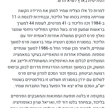
הפוליטית בארץ לשיא חדש.
למרות כל אלו הצליח שמיר למתן את הירידה הקשה
שהייתה צפויה בכוחו של הליכוד, ובבחירות לכנסת ה-11
ב-1984 זכה הליכוד ב-41 מנדטים, לעומת 44 למערך
בראשות שמעון פרס. בשל התיקו הפוליטי היחסי שנוצר
נאלץ פרס להקים ממשלת אחדות לאומית יחד עם
הליכוד. במסגרת הסכם רוטציה עמד בראשה פרס למשך
שנתיים, ולאחר מכן שמיר החל מ-1986 למשך שנתיים
נוספות. ממשלת אחדות זו התאפיינה בעיקר במאמציה
המוצלחים לבלום את האינפלציה המשתוללת ולייצב את
המשק, וכן בהמשך הנסיגה ההדרגתית מדרום לבנון, וביסוס
רצועת הביטחון. בנוסף זכור הסכם לונדון שיזם פרס
לשלום עם ירדן במסגרתו תשלוט זו בפלסטינים בשטחי
יש"ע, הסכם שלא יצא אל הפועל בשל התנגדות שמיר.
בתקופה זו בלטה תופעת המחנאות והמאבקים הפנימיים
בליכוד, ובמיוחד בלטו דוד לוי, ואריאל שרון כאופוזיציה