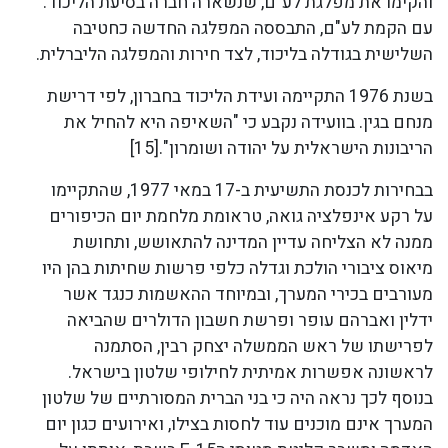
והקימו את מפלגת לע"ם, שנשארה חברה בסיעת הליכוד.
עם הקמת לע"ם, התבססה המפלגה החדשה כחטיבה
השלישית בגודלה בליכוד, לצד חירות והמפלגה הליברלית.
בשנת 1976 התקיימה ועידת הליכוד בחברון, לפי דרישת
מנחם בגין. בוועידה נקבע כי "השאיפה היא להחיל את
הריבונות הישראלית על יהודה ושומרון".[15]
בבחירות לכנסת התשיעית ב-17 במאי 1977, שהתקיימו
על רקע אינפלציה גואה, טראומת מלחמת יום הכיפורים
ממנה לא הצליחה עדיין המדינה להתאושש, ותחושת
מיאוס ציבורי הולכת וגדלה כלפי פרשות שחיתות בהן היו
מעורבים בכירי המערך, ובמיוחד ההאשמות כנגד אשר
ידלין ואברהם עופר ופרשת חשבון הדולרים שהביאה
לפרישתו של ראש הממשלה יצחק רבין, הסתמנה
לראשונה אפשרות אמיתית לחילופי שלטון בישראל.
בנוסף לכך נראה היה כי בני הברית המסורתיים של שלטון
המערך אינם מוכנים עוד לחסות בצילו, ואירועים כגון יום