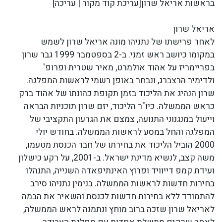
בראשות אריאל שרון[עריכת קוד מקור | עריכה]
אריאל שרון
לאחר פרישתו של נתניהו מונה אריאל שרון לשמש
במקומו כיושב ראש זמני. ב-2 בספטמבר 1999 גבר שרון
בפריימריז על אהוד אולמרט, מאיר שטרית ופרופ'
ולדימיר הרצברג, ונבחר באופן רשמי לראשות המפלגה.
שרון הנהיג את הליכוד בזמן תקופת כהונתו של אהוד ברק
כראש הממשלה. כיו"ר הליכוד, יזם שרון תוכניות הבראה
וייעול במנגנוני התנועה, צמצם את הגרעון התקציבי של
המפלגה והחל במסע לראשות הממשלה. בחודש יולי
2000 הוביל הליכוד את בחירתו של חבר הכנסת מטעמו,
משה קצב, לנשיא מדינת ישראל. ב-2001, על רקע כישלון
ועידת קמפ דייוויד ופרוץ האינתיפאדה השנייה, התנהלו
בחירות חדשות לראשות הממשלה. בנימין נתניהו סירב
להתמודד ללא בחירות חדשות לכנסת והשאיר את הבמה
לאריאל שרון שזכה ברוב מוחץ ונתמנה לראש הממשלה,