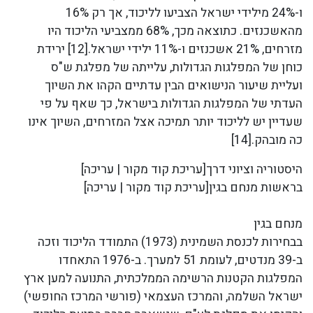
ו-24% מילידי ישראל הצביעו לליכוד, אך רק 16%
מהאשכנזים. כתוצאה מכך, 68% ממצביעי הליכוד היו
מזרחים, 21% אשכנזים ו-11% ילידי ישראל.[12] ירידת
כוחן של המפלגות הגדולות, עלייתה של מפלגת ש"ס
ועליית שיעור הנישואים הבין עדתיים הקהו את השיוך
העדתי של המפלגות הגדולות בישראל, כך שאף על פי
שעדיין יש לליכוד יותר תמיכה אצל המזרחים, השיוך אינו
כה מובהק.[14]
היסטוריה וציוני דרך[עריכת קוד מקור | עריכה]
בראשות מנחם בגין[עריכת קוד מקור | עריכה]
מנחם בגין
בבחירות לכנסת השמינית (1973) התמודד הליכוד וזכה
ב-39 מנדטים, לעומת 51 למערך. ב-1976 התאחדו
המפלגות הקטנות הרשימה הממלכתית, התנועה למען ארץ
ישראל השלמה, והמרכז העצמאי (פורשי המרכז החופשי)