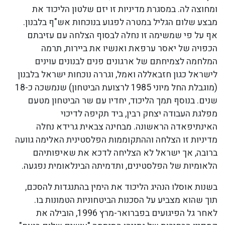
ומחוצה לה. במסגרת מדיניות זו יזם שלטון הליכוד את
מבצע שלום הגליל במטרה לפגוע בנוכחות אש"ף בלבנון.
אף על פי שמשימה זו נחלה לבסוף הצלחה עם עזיבתם
הכפויה של יאסר ערפאת ואנשיו את ביירות, תרמה
המלחמה לצמיחתם של ארגונים פנים לבנונים עוינים
לישראל כגון חזבאללה ואמל, וגררה נוכחות ישראל בלבנון
(מוגבלת החל מיוני 1985 לרצועת הביטחון) שנמשכה כ-18
שנים. בנוסף תמך הליכוד, יחדיו עם שר הביטחון מטעם
מפלגת העבודה יצחק רבין, ביד תקיפה לדיכוי
האינתיפאדה הראשונה. מבחינה צבאית גרידא נחלה
מדיניות זו הצלחה וההתקוממות הפלסטינית האלימה גוועה
ברובה, אך ישראל לא הצליחה לדכא את שאיפותיהם
הלאומיות של הפלסטינים, ותדמיתה הבינלאומית נפגעה.
בשנות אוסלו הנהיג הליכוד את הימין בהתנגדות להסכם,
תוך שהוא מצביע על הסכנות הביטחוניות הטמונות בו.
לאחר גל הפיגועים בפברואר-מרץ 1996, הובילה את