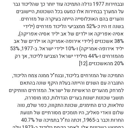
ובבחירות 1977 גדלה התמיכה עוד יותר כך שהליכוד גבר
על המערך בבחירות אלו כמעט בכל השכונות, היישובים
והערים בהם האוכלוסייה הייתה בעיקרה של מזרחים.
בשנה זו היו כ-52% ממצביעי הליכוד מזרחים (ילידי
אסיה-אפריקה או ילדים של אב יליד אסיה-אפריקה),
38% אשכנזים (ילידי אירופה-אמריקה או ילדים של אב
יליד אירופה-אמריקה) ו-10% ילידי ישראל. ב-1977, 53%
מהמזרחים ו-44% מילידי ישראל הצביעו לליכוד, אך רק
20% מהאשכנזים.[12]
התמיכה של המזרחים בליכוד, ובגח"ל ממנה צמח הליכוד,
התגברה עם השנים והייתה בעלת היקף שונה בהתאם
למרחק מהערים הראשיות של ישראל. המזרחים הוותיקים
תושבי שכונות ישנות בערים הגדולות, כמו מוסררה,
נחלאות, כרם התימנים, שכונת התקווה, כפר שלם, נווה
שלום וואדי סאליב, היו תומכים מסורתיים של תנועת
החרות וכבר ב-1965, זכתה גח"ל בתמיכה של 40.7%
בממוצע בשכונות אלו. לאחר הקמת הליכוד ב-1973 עלה