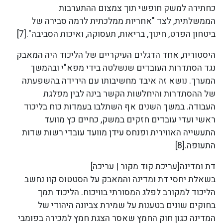
כחתירה למשק חופשי תוך צמצום ההתערבות
הממשלתית, לצד "אחריות ממלכתית לרמה סבירה של
ביטחון הפרט, חינוך, בריאות, תעסוקה, ואיכות הסביבה".[7]
היסטורית, אחד הדגלים העיקריים של הליכוד היה המאבק
נגד הסתדרות העובדים שנשלטה בידי מפא"י ובהמשך
המערך. נושא זה איבד מחשיבותו עם הירידה בהשפעתה
של ההסתדרות והיחלשות הקשר בינה לבין מפלגת
העבודה. במשך השנים אף השתלבו בעמדות כוח בליכוד
ראשי ועדי עובדים חזקים במשק, כחיים כץ מוועד
התעשייה האווירית ופנחס עידן מוועד עובדי רשות שדות
התעופה.[8]
דת ומדינה[עריכת קוד מקור | עריכה]
בשאלת יחסי דת ומדינה והמאבק על הסטטוס קוו נחשב
הליכוד למקורב לפלג המסורתי בוויכוח. הליכוד תמך
בחוקים שונים בטענות על שמירת צביונה היהודי של
המדינה כגון חוק החמץ שאסר הצגת חמץ למכירה בפומבי