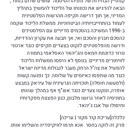
קמפיין הבחירות של נתניהו הסיסמה "עושים שלום בטוח",
הבאה להדגיש את נכונותו של הליכוד להמשיך בתהליך
המדיני, אך תוך דרישה תקיפה מהרשות הפלסטינית
לעמוד בהתחייבויותיה הביטחוניות. ממשלת הליכוד שקמה
ב-1996 המשיכה בהסכמים מדיניים עם הפלסטינים
כהסכם חברון והסכם ואי, אך תבעה את עקרון ההדדיות,
ודרשה מהפלסטינים לנקוט בצעדים תקיפים כנגד ארגוני
טרור כדוגמת חמאס והג'יהאד האסלאמי בתמורה
לוויתורים מדיניים. בנוסף לא היססו ממשלות הליכוד
להפעיל את צה"ל הרחק מעבר לגבולות מדינת ישראל
כנגד מה שתפסו כאיומים על שלומה. כך נפגעה קשות
(ולמעשה חוסלה) תוכניתה הגרעינית של עיראק במבצע
אופרה, וננקטו צעדים כנגד אש"ף אף במהלך שהותו
בתוניסיה לאחר גרושו מלבנון, כגון הפצצת מפקדותיו
וחיסולו של אבו ג'יהאד.
כלכלה[עריכת קוד מקור | עריכה]
פרק זה לוקה בחסר. אנא תרמו לוויקיפדיה והשלימו אותו.