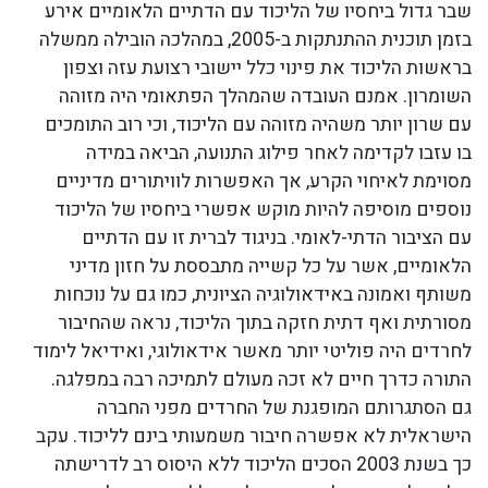
שבר גדול ביחסיו של הליכוד עם הדתיים הלאומיים אירע
בזמן תוכנית ההתנתקות ב-2005, במהלכה הובילה ממשלה
בראשות הליכוד את פינוי כלל יישובי רצועת עזה וצפון
השומרון. אמנם העובדה שהמהלך הפתאומי היה מזוהה
עם שרון יותר משהיה מזוהה עם הליכוד, וכי רוב התומכים
בו עזבו לקדימה לאחר פילוג התנועה, הביאה במידה
מסוימת לאיחוי הקרע, אך האפשרות לוויתורים מדיניים
נוספים מוסיפה להיות מוקש אפשרי ביחסיו של הליכוד
עם הציבור הדתי-לאומי. בניגוד לברית זו עם הדתיים
הלאומיים, אשר על כל קשייה מתבססת על חזון מדיני
משותף ואמונה באידאולוגיה הציונית, כמו גם על נוכחות
מסורתית ואף דתית חזקה בתוך הליכוד, נראה שהחיבור
לחרדים היה פוליטי יותר מאשר אידאולוגי, ואידיאל לימוד
התורה כדרך חיים לא זכה מעולם לתמיכה רבה במפלגה.
גם הסתגרותם המופגנת של החרדים מפני החברה
הישראלית לא אפשרה חיבור משמעותי בינם לליכוד. עקב
כך בשנת 2003 הסכים הליכוד ללא היסוס רב לדרישתה