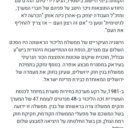
הקמתה בימי היישוב ב-1930, הגיע לידי סיום. ההלם עם
היוודע התוצאות ניכר היטב על פניהם של חברי המערך,
ומזכ"ל העבודה יצחק בן-אהרן כינה אותן "הכרעה לא
לגיטימית" וטען כי "אם זה רצון העם – אז צריך להחליף
את העם".
הישגיה העיקריים של ממשלת הליכוד הראשונה היו הסכם
השלום עם מצרים, הנפת נס ההתיישבות היהודית ביש"ע
ובגליל, תוכנית שיקום שכונות והפצצת הכור הגרעיני
בעיראק במסגרת מבצע אופרה. בנוסף נחקק בתמיכת
ממשלת בגין חוק ירושלים, שעיגן בחוק את מעמדה של
ירושלים המאוחדת כבירת מדינת ישראל.
ב-1981, על רקע מערכת בחירות סוערת במיוחד לכנסת
העשירית זכה הליכוד ב-48 מנדטים לעומת 47 של המערך
והקים ממשלה צרה בראשותו של בגין. ממשלה זו ידועה
בשל המשכם של מפעלי הממשלה הקודמת, חקיקת חוק
רמת הגולן, וכן בשל החלטתה על היציאה למבצע שלום