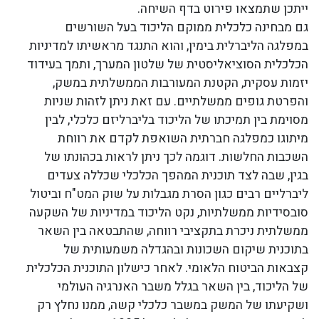
ייתכן שתמצאו פירוט בדף השיחה.
גם מבחינה כלכלית ממוקם הליכוד בעל השורשים
במפלגה הליברלית בימין, והוא התנגד מראשיתו למדיניות
הכלכלית הסוציאליסטית של שלטון המערך, ותמך בעידוד
יזמות עסקית, הקטנת המעורבות הממשלתית במשק,
והפרטת גופים ממשלתיים. עם זאת ניתן לזהות שניות
מסוימת בין תמיכתו של הליכוד בליברליזם כלכלי, לבין
מיתוגו כמפלגה חברתית השואפת לקדם את רווחת
השכבות החלשות. דוגמה לכך ניתן לראות בכהונתו של
בגין, שבה לצד תוכנית המהפך הכלכלי שכללה צעדים
ליברליים רבים כגון הסרת מגבלות על שוק המט"ח וביטול
סובסידיות ממשלתיות, נקט הליכוד במדיניות של השקעה
ממשלתית ניכרת בתקציבי רווחה, שהתבטאה בין השאר
בתוכנית שיקום השכונות ובהגדלה משמעותית של
קצבאות הביטוח הלאומי. לאחר כישלון התוכנית הכלכלית
של הליכוד, בין השאר בגלל משבר האנרגיה העולמי
ושקיעתו של המשק במשבר כלכלי קשה, ממנו נחלץ רק