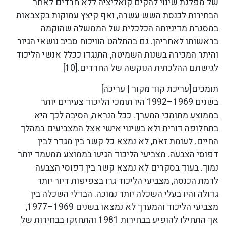
של מפלגת שינוי להקים קואליציה ללא חרדים לאחר
הבחירות לכנסת השש עשרה, ואף קיצץ עמוקות בקצבאות
במסגרת מדיניותה הכלכלית של הממשלה שהוקמה
בראשותו לאחריהן. גם בהתלהט הוויכוח סביב נושאי הגיור
והיתר המכירה בשנות השמיטה, התנגדו ככלל אנשי הליכוד
לגישתם ההלכתית הנוקשה של החרדים.[10]
תומכים[עריכת קוד מקור | עריכה]
בשנים 1969–1992 היו תומכי הליכוד צעירים יותר
בממוצע מתומכי המערך. ככל הנראה, הסיבה לכך היא
בתחלופה דורית ולא בשינוי אישי אצל המצביעים במהלך
החיים. לעומת זאת, לא נמצא כל קשר בין מגדר לבין
דפוסי הצבעה. מצביעי הליכוד הגיעו בממוצע ממעמד יותר
נמוך. בעוד בסקרים לא נמצא קשר בין דפוסי הצבעה
לרמת הכנסה, מצביעי הליכוד גרו בצפיפות דיור יותר
גדולה והיו בעלי השכלה יותר נמוכה. הבדלי השכלה בין
מצביעי הליכוד והמערך לא נמצאו בשנים 1969–1977,
אך התחילו להופיע בבחירות 1981 והתחזקו בבחירות של