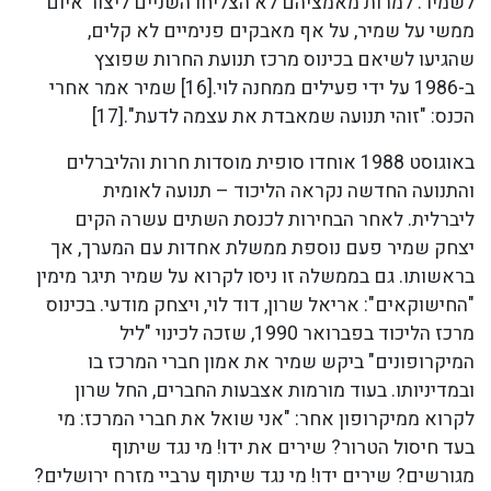
לשמיר. למרות מאמציהם לא הצליחו השניים ליצור איום
ממשי על שמיר, על אף מאבקים פנימיים לא קלים,
שהגיעו לשיאם בכינוס מרכז תנועת החרות שפוצץ
ב-1986 על ידי פעילים ממחנה לוי.[16] שמיר אמר אחרי
הכנס: "זוהי תנועה שמאבדת את עצמה לדעת".[17]
באוגוסט 1988 אוחדו סופית מוסדות חרות והליברלים
והתנועה החדשה נקראה הליכוד – תנועה לאומית
ליברלית. לאחר הבחירות לכנסת השתים עשרה הקים
יצחק שמיר פעם נוספת ממשלת אחדות עם המערך, אך
בראשותו. גם בממשלה זו ניסו לקרוא על שמיר תיגר מימין
"החישוקאים": אריאל שרון, דוד לוי, ויצחק מודעי. בכינוס
מרכז הליכוד בפברואר 1990, שזכה לכינוי "ליל
המיקרופונים" ביקש שמיר את אמון חברי המרכז בו
ובמדיניותו. בעוד מורמות אצבעות החברים, החל שרון
לקרוא ממיקרופון אחר: "אני שואל את חברי המרכז: מי
בעד חיסול הטרור? שירים את ידו! מי נגד שיתוף
מגורשים? שירים ידו! מי נגד שיתוף ערביי מזרח ירושלים?