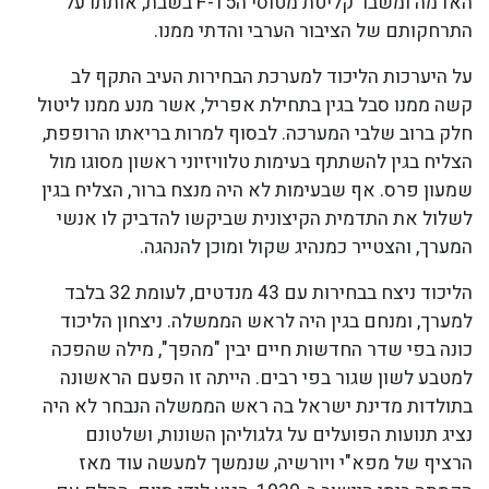
האדמה ומשבר קליטת מטוסי הF-15 בשבת, אותתו על
התרחקותם של הציבור הערבי והדתי ממנו.
על היערכות הליכוד למערכת הבחירות העיב התקף לב
קשה ממנו סבל בגין בתחילת אפריל, אשר מנע ממנו ליטול
חלק ברוב שלבי המערכה. לבסוף למרות בריאתו הרופפת,
הצליח בגין להשתתף בעימות טלוויזיוני ראשון מסוגו מול
שמעון פרס. אף שבעימות לא היה מנצח ברור, הצליח בגין
לשלול את התדמית הקיצונית שביקשו להדביק לו אנשי
המערך, והצטייר כמנהיג שקול ומוכן להנהגה.
הליכוד ניצח בבחירות עם 43 מנדטים, לעומת 32 בלבד
למערך, ומנחם בגין היה לראש הממשלה. ניצחון הליכוד
כונה בפי שדר החדשות חיים יבין "מהפך", מילה שהפכה
למטבע לשון שגור בפי רבים. הייתה זו הפעם הראשונה
בתולדות מדינת ישראל בה ראש הממשלה הנבחר לא היה
נציג תנועות הפועלים על גלגוליהן השונות, ושלטונם
הרציף של מפא"י ויורשיה, שנמשך למעשה עוד מאז