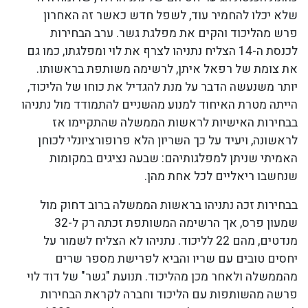
שלא יכלו להחמיר עוד, לשפל חדש כאשר זה האחרון
פרש מהליכוד והקים את מפלגת גשר. ערב הבחירות
לכנסת ה-14 הצליח נתניהו לצרף את לוי ומפלגתו, כמו גם
את צומת של רפאל איתן, לרשימה משותפת בראשותו.
יותר משנעשה הדבר על מנת להגדיל את כוחו של הליכוד,
הייתה מטרת האיחוד למנוע מהשניים להתמודד מול נתניהו
בבחירות האישיות לראשות הממשלה שהתקיימו אז
לראשונה, ויעיד על כך השריון הלא פרופורציונלי לכוחן
האמיתי שניתן למפלגותיהם: שבעה נציגים במקומות
שנחשבו ריאליים לכל אחת מהן.
בבחירות זכה נתניהו בראשות הממשלה ברוב דחוק מול
שמעון פרס, אך הרשימה המשותפת זכתה רק ל-32
מנדטים, מהם 22 לליכוד. נתניהו לא הצליח לשמור על
יחסים טובים עם שריו והביא לפרישת מספר שרים
מהממשלה ולאחר מכן מהליכוד. תנועת "גשר" של דוד לוי
פרשה מהשותפות עם הליכוד וחברה לקראת הבחירות