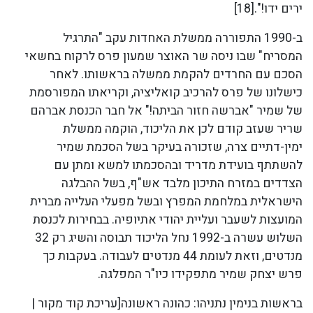
ירים ידו!".[18]
ב-1990 התפוררה ממשלת האחדות עקב "התרגיל
המסריח" שבו ניסה שר האוצר שמעון פרס לרקוח בחשאי
הסכם עם החרדים להקמת ממשלה בראשותו. לאחר
כישלונו של פרס להרכיב קואליציה, וקריאתו המפורסמת
של שמיר "אברשה חזור הביתה!" אל חבר הכנסת אברהם
שריר שעזב קודם לכן את הליכוד, הוקמה ממשלת
ימין-דתיים צרה, שזכורה בעיקר בשל הסכמת שמיר
להשתתף בועידת מדריד ובהסכמתו למשא ומתן עם
הצדדים במזרח התיכון מלבד אש"ף, בשל ההבלגה
הישראלית במלחמת המפרץ ובשל מפעלי העלייה מברית
המועצות לשעבר ועליית יהודי אתיופיה. בבחירות לכנסת
השלוש עשרה ב-1992 נחל הליכוד תבוסה והשיג רק 32
מנדטים, וזאת לעומת 44 מנדטים לעבודה. בעקבות כך
פרש יצחק שמיר מתפקידו כיו"ר המפלגה.
בראשות בנימין נתניהו: כהונה ראשונה[עריכת קוד מקור |