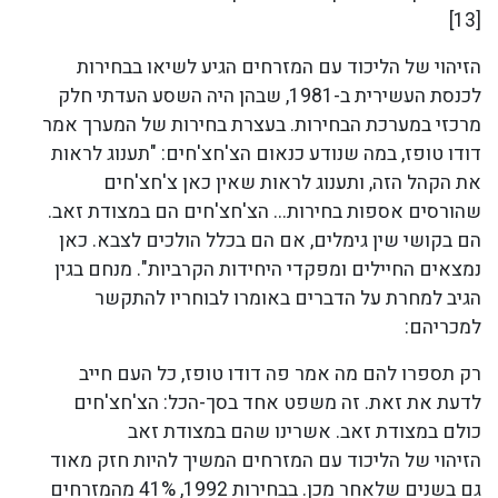
[13]
הזיהוי של הליכוד עם המזרחים הגיע לשיאו בבחירות
לכנסת העשירית ב-1981, שבהן היה השסע העדתי חלק
מרכזי במערכת הבחירות. בעצרת בחירות של המערך אמר
דודו טופז, במה שנודע כנאום הצ'חצ'חים: "תענוג לראות
את הקהל הזה, ותענוג לראות שאין כאן צ'חצ'חים
שהורסים אספות בחירות... הצ'חצ'חים הם במצודת זאב.
הם בקושי שין גימלים, אם הם בכלל הולכים לצבא. כאן
נמצאים החיילים ומפקדי היחידות הקרביות". מנחם בגין
הגיב למחרת על הדברים באומרו לבוחריו להתקשר
למכריהם:
רק תספרו להם מה אמר פה דודו טופז, כל העם חייב
לדעת את זאת. זה משפט אחד בסך-הכל: הצ'חצ'חים
כולם במצודת זאב. אשרינו שהם במצודת זאב
הזיהוי של הליכוד עם המזרחים המשיך להיות חזק מאוד
גם בשנים שלאחר מכן. בבחירות 1992, 41% מהמזרחים