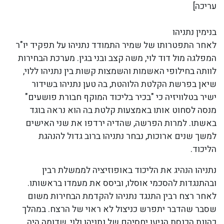
עריכה]
בנימין נתניהו
לאחר התפטרותו של שמיר התמודד נתניהו על תפקיד יו"ר
המפלגה מול דוד לוי, משה קצב ובני בגין. מערכת הבחירות
לוותה בחילופי האשמות והשמצות קשות בין נתניהו ללוי,
שיאן בפרשת הקלטת הלוהטת, בה טען נתניהו בשידור
ישיר בטלוויזיה כי "בכיר בליכוד המוקף חבורת פושעים"
מנסה לסחוט אותו באמצעות קלטת בה הוא נראה בוגד
באשתו. למרות הפרשה, שהדיה ירדפו את שני האישים
למשך שנים ארוכות, נבחר נתניהו ברוב גדול להנהגת
הליכוד.
נתניהו הנהיג את הליכוד באופוזיציה לממשלת רבין
ובהתנגדות להסכמי אוסלו, וביסס את מעמדו בראשותו.
לאחר רצח רבין התנגד נתניהו להקדמת הבחירות משום
שסבר שהדבר יתפרש כניצול לא ראוי של הרצח. במהלך
כהונת הכנסת הגיעו יחסיהם של נתניהו ולוי, שדומה היה