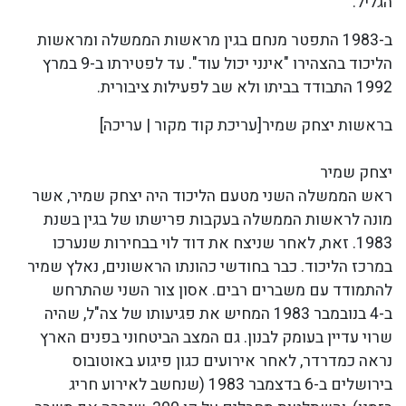
הגליל.
ב-1983 התפטר מנחם בגין מראשות הממשלה ומראשות
הליכוד בהצהירו "אינני יכול עוד". עד לפטירתו ב-9 במרץ
1992 התבודד בביתו ולא שב לפעילות ציבורית.
בראשות יצחק שמיר[עריכת קוד מקור | עריכה]
יצחק שמיר
ראש הממשלה השני מטעם הליכוד היה יצחק שמיר, אשר
מונה לראשות הממשלה בעקבות פרישתו של בגין בשנת
1983. זאת, לאחר שניצח את דוד לוי בבחירות שנערכו
במרכז הליכוד. כבר בחודשי כהונתו הראשונים, נאלץ שמיר
להתמודד עם משברים רבים. אסון צור השני שהתרחש
ב-4 בנובמבר 1983 המחיש את פגיעותו של צה"ל, שהיה
שרוי עדיין בעומק לבנון. גם המצב הביטחוני בפנים הארץ
נראה כמדרדר, לאחר אירועים כגון פיגוע באוטובוס
בירושלים ב-6 בדצמבר 1983 (שנחשב לאירוע חריג