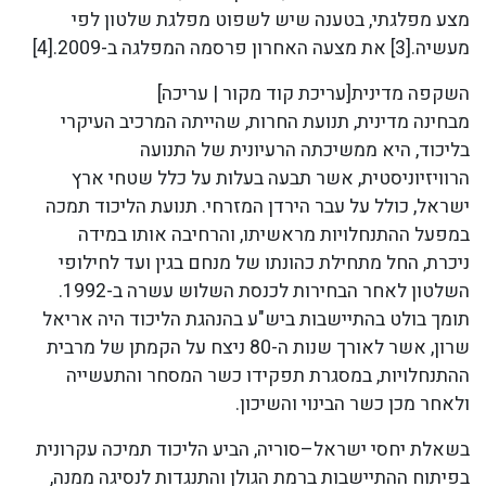
מצע מפלגתי, בטענה שיש לשפוט מפלגת שלטון לפי
מעשיה.[3] את מצעה האחרון פרסמה המפלגה ב-2009.[4]
השקפה מדינית[עריכת קוד מקור | עריכה]
מבחינה מדינית, תנועת החרות, שהייתה המרכיב העיקרי
בליכוד, היא ממשיכתה הרעיונית של התנועה
הרוויזיוניסטית, אשר תבעה בעלות על כלל שטחי ארץ
ישראל, כולל על עבר הירדן המזרחי. תנועת הליכוד תמכה
במפעל ההתנחלויות מראשיתו, והרחיבה אותו במידה
ניכרת, החל מתחילת כהונתו של מנחם בגין ועד לחילופי
השלטון לאחר הבחירות לכנסת השלוש עשרה ב-1992.
תומך בולט בהתיישבות ביש"ע בהנהגת הליכוד היה אריאל
שרון, אשר לאורך שנות ה-80 ניצח על הקמתן של מרבית
ההתנחלויות, במסגרת תפקידו כשר המסחר והתעשייה
ולאחר מכן כשר הבינוי והשיכון.
בשאלת יחסי ישראל–סוריה, הביע הליכוד תמיכה עקרונית
בפיתוח ההתיישבות ברמת הגולן והתנגדות לנסיגה ממנה,