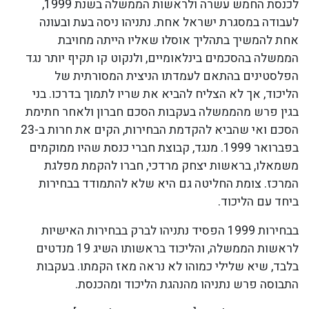
לכנסת החמש עשרה ולראשות הממשלה בשנת 1999,
לעבודה במסגרת ישראל אחת. נתניהו ניסה בעת ובעונה
אחת להמשיך בתהליך אוסלו שאליו הייתה מחויבת
הממשלה בהסכמים בינלאומיים, ולנקוט קו תקיף יותר נגד
הפלסטינים בהתאם לעמדתו הניצית המסורתית של
הליכוד, אך לא הצליח להביא את שריו לתמוך בדרכו. בני
בגין פרש מהממשלה בעקבות הסכם חברון ולאחר חתימת
הסכם ואי שהביא להקדמת הבחירות, הקים את חרות ב-23
בפברואר 1999. מנגד, קבוצת חברי כנסת שהיו ממוקמים
משמאלו, בראשות יצחק מרדכי, חברו להקמת מפלגת
המרכז. צומת החליטה גם היא שלא להתמודד בבחירות
ביחד עם הליכוד.
בבחירות 1999 הפסיד נתניהו לברק בבחירות האישיות
לראשות הממשלה, והליכוד בראשותו השיג 19 מנדטים
בלבד, שיא שלילי כמוהו לא נראה מאז הקמתו. בעקבות
התבוסה פרש נתניהו מהנהגת הליכוד ומהכנסת.