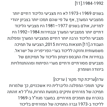
1984-1992.[11]
בשנים 1969 ו-1973 לא היו מצביעי הליכוד דתיים יותר
ממצביעי המערך, אף על פי שהם תמכו יותר בצביון יהודי
למדינה, אולם בשנים 1977–1981 היו מצביעי הליכוד
דתיים יותר ממצביעי המערך ובבחירות 1984–1992 היו
מצביעי הליכוד הרבה יותר דתיים ממצביעי המערך ומפלגת
העבודה.[11] תוצאות בחירות 2015, הצביעו על תמיכה
משמעותית וחזקה לליכוד בערי הפריפריה של ישראל.
בבחירות אלו התבסס ניצחון הליכוד על תמיכתם של
מצביעים מסורתיים ודתיים מערי הפיתוח ומההתנחלויות
ביהודה ושומרון.
עדה[עריכת קוד מקור | עריכה]
עיקר תומכי המפלגה הליברלית היו אשכנזים, כך שלמרות
תמיכה של מזרחים ותיקים בתנועת החרות, גח"ל לא זוהתה
בהכרח עם תומכים מזרחיים. במעבר מגח"ל ב-1969
לליכוד ב-1973 גברה התמיכה של המזרחים בליכוד