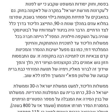
בפסח, וחוק יסודות המשפט שקבע כי יש לפנות
ל"עקרונות מורשת ישראל" במקרה של לאקונה בחוק. גם
במאבקים על פתיחת מקומות בילוי ומסחר בשבת, שפרצו
במלוא עוזם במהלך שנות ה-90, התייצב הליכוד בדרך כלל
לצד הדתיים. הדבר היה בניגוד לעמדותיו של ז'בוטינסקי
שהיה בעל השקפה חילונית. המפד"ל הייתה חברה בכל
ממשלות הליכוד עד לתוכנית ההתנתקות, והחינוך
הממלכתי דתי, כמו גם מפעל ישיבות ההסדר והמכינות
קדם צבאיות זכו לתמיכה רבה בתקופה זו. עם התבססות
חזון גוש אמונים בלב הקונצנזוס הציוני דתי, הלך והפך
שידוך זה לברור מאליו, וימיה של תנועת המזרחי כבת ברית
קבועה של שלטון מפא"י והמערך חלפו ללא שוב.
ממשלות הליכוד, למעט ממשלת ישראל ה-30 וממשלת
ישראל ה-33, כרתו ברית עם המפלגות החרדיות. ממשלתו
של בגין הסירה את המגבלה על מספר הפטורים הניתנים
במסגרת הסדר תורתו אומנותו (שעמד אז על 800 בשנה),