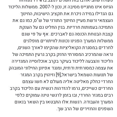
פעולה שהביאה ברבות השנים למצב בו 11% ממחזור
הגיוס אינו מתגייס מסיבה זו, נכון ל-2007. ממשלות הליכוד
גם הגדילו במידה ניכרת את תקציב הישיבות, החינוך
העצמאי ורשת מעיין החינוך התורני של ש"ס, כמו גם את
התמיכה בעמותות חרדיות. בגין החליט גם על הענקת
קצבת הבטחת הכנסה גם לאברכים. אף על פי שגם
ממשלות המערך הפגינו נכונות לוויתורים מופלגים
לחרדים במסגרת הקואליציות שהקימו לאורך השנים,
נראה שהמרכיב המסורתי החזק בקרב גרעין התמיכה של
הליכוד והצבעה לליכוד בעיקר בקרב אוכלוסייה המגדירה
את עצמה כמסורתית ודתית, ומנגד אפיונן החילוני המובהק
של תנועות השמאל בישראל,[9] וזיהוין בקרב המגזר
החרדי כחלק מאליטה אליה מעולם לא חשו עצמם
החרדים כשייכים, גרמו להזדהות רגשית עם הליכוד בקרב
רבים במגזר החרדי, ובו בזמן לרגשי טינה עמוקים כלפי
המערך והעבודה. רגשות אלו התבטאו בין השאר בנאום
השפנים והחזירים של הרב שך.