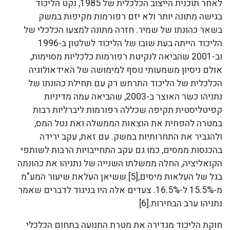
לאחר תוכנית הייצוב הכלכלית של 1985, נקט הליכוד
בגישה מתונה יותר ולא יזם רפורמות מקיפות במשק
בשאר כהונתו של שמיר. חזרה מתונה למצעו הכלכלי של
הליכוד הייתה בעת שובו של הליכוד לשלטון ב-1996
וב-2001 שהביאה לנקיטת רפורמות כלכליות מסוימות,
אולם ניסיון משמעותי נוסף למימושה של האידאולוגיה
הכלכלית של הליכוד התרחש רק עם תחילת כהונתו של
נתניהו כשר האוצר ב-2003, שהביאה עמה מדיניות
קפיטליסטית תקיפה שכללה רפורמות ליברליות רבות
במטרה להפחית את הוצאות הממשלה ואת נטל המס,
ולהגביר את התחרותיות במשק. עם זאת, עקב ירידה
בהכנסות ממסים, כמו גם עקב התחייבויות הרבות לשותפי
הקואליציה, החלה ממשלתו השנייה של נתניהו את כהונתה
בגל של העלאות מיסים,[5] ששיאן העלאת שיעור המע"מ
מ-15.5% ל-16.5%. צעדים אלה היו בניגוד לדברים שאמר
נתניהו ערב הבחירות.[6]
חוקת הליכוד מגדירה את מטרת התנועה בתחום הכלכלי