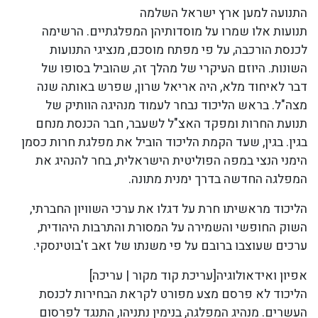
התנועה למען ארץ ישראל השלמה
תנועות אלו שמרו על מוסדותיהן המפלגתיים. הרשימה
לכנסת הורכבה, על פי מפתח מוסכם, מנציגי התנועות
השונות. היוזם העיקרי של מהלך זה, שהוביל בסופו של
דבר לאיחוד מלא, היה אריאל שרון, שפרש באותה שנה
מצה"ל. בראש הליכוד נבחר לעמוד מנהיגה הוותיק של
תנועת החרות ומפקד האצ"ל לשעבר, חבר הכנסת מנחם
בגין. בגין, שעד הקמת הליכוד הוביל את מפלגת חרות כסמן
הימני הנצי במפה הפוליטית הישראלית, בחר להנהיג את
המפלגה החדשה בדרך ימנית מתונה.
הליכוד מראשיתו חרת על דגלו את ערכי השוויון החברתי,
השוק החופשי והשמירה על המסורת והתרבות היהודית,
ערכים שעוצבו ברובם על פי משנתו של זאב ז'בוטינסקי.
אפיון ואידאולוגיה[עריכת קוד מקור | עריכה]
הליכוד לא פרסם מצע מפורט לקראת הבחירות לכנסת
העשרים. מנהיג המפלגה, בנימין נתניהו, התנגד לפרסום