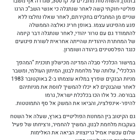
בזמנו), והשתלטות מחבלים על קו 300, שגררה אף משבר
פוליטי-חוקתי קשה לאחר שנתגלה כי אנשי השב"כ הרגו
שניים מן המחבלים בחקירתם, לאחר שאלו נחלצו ללא
פגע מהפיגוע עצמו. באופן חריג נאלצה הממשלה
להתמודד גם עם טרור יהודי, לאחר שנתגלה דבר קיומה
של המחתרת היהודית שהייתה אחראית לשורת פיגועים
כנגד הפלסטינים ביהודה ושומרון.
במישור הכלכלי סבלה המדינה מכישלון תוכנית "המהפך
הכלכלי", עלותה של מלחמת לבנון, המיתון העולמי, ומשבר
מניות הבנקים שפרץ במלוא עוצמתו ב-2 באוקטובר 1983
לאחר שהבנקים לא יכלו להמשיך לווסת את מניותיהם
בבורסה. כל אלו הכו בכלכלת ישראל, גרמו
להיפר-אינפלציה, והביאו את המשק אל סף התמוטטות.
גם הקיטוב בין המחנות הפוליטיים בארץ, שעלה אל השטח
בעקבות מלחמת לבנון, המשיך להחמיר, ורציחתו של פעיל
שלום עכשיו אמיל גרינצוויג הביאה את האלימות