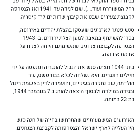
בבית הספר החקלאי לבנות של חנה מייזל בנהלל (יחד עם
רחל המשוררת ועוד....). שם למדה עד 1941 ואז הצטרפה
לקבוצת צעירים שבנו את קיבוץ שדות ים ליד קיסריה.
סנש פנתה לארגונים שעסקו בהצלת יהודים באירופה,
בכדי להשתתף במאבק למען הצלת יהודים. ב- 1943
הצטרפה לקבוצת צנחנים שמשימתם הייתה לצנוח על
אדמת אירופה.
ביוני 1944 חצתה סנש את הגבול להונגריה ונתפסה על ידי
חיילים הונגרים. היא נשלחה לכלא בבודפשט, עיר
הולדתה, שם נחקרה בעינויים, והועמדה לדין באשמת ריגול
ובגידה במולדת ולבסוף הוצאה להורג ב 7 בנובמבר 1944,
בת 23 במותה.
האירועים המשמעותיים שהתרחשו בחייה של חנה סנש
היו העלייה לארץ ישראל והצטרפותה לקבוצת הצנחנים.