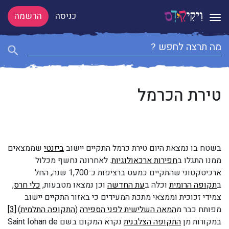
כניסה
הרשמה
Toggle navigation
טירת הכרמל
בשטח בו נמצאת היום טירת כרמל התקיים יישוב
ביזנטי
שממצאים
ממנו התגלו ב
חפירות ארכאולוגיות
. לאחרונה נחשף מכלול
ארכיטקטוני שהתקיים כמעט ברציפות כ־1,700 שנה, החל
ב
תקופה הרומית
וכלה ב
עת החדשה
וכן נמצאו מטבעות,
כלי חרס
,
צמידי זכוכית וממצאי מתכת המעידים כי באזור התקיים יישוב
מפותח כבר מ
המאה השלישית לפני הספירה
(
התקופה התלמית
).
[3]
במקורות מן
התקופה הצלבנית
נקרא המקום בשם Saint Iohan de