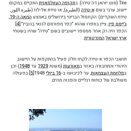
Tire (סנט יוהאן דה־טירה). ב
תקופה העות'מאנית
התקיים במקום
יישוב ערבי בשם
א-טירה
(الطيرة), או טירת אל-לוז (طيرة اللوز,
טירת השקדים). הקונסול הבריטי בירושלים באמצע
המאה ה-19
,
ג'יימס פין
, ציין בספרו שהוא "כפר מפורסם לגנאי בגנביו".
[4]
הכפר היה רק אחד ממספר יישובים בשם "טירה" שהיו בשטחי
ארץ ישראל
המנדטורית
.
תושבי הכפר א-טירה לקחו חלק פעיל בהתקפות על היישוב
היהודי והתחבורה באזור ב
מאורעות
(משנת
1929
עד
1948
) וכן
ב
מלחמת העצמאות
, עד לכיבושו ב-
16 ביולי
1948
[5]
בפעולה
משולבת של כוחות רגליים והפגזה מהים.