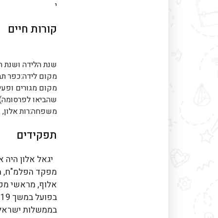
י
קורות חיים
שנת הלידה ושנת ה
מקום לידה:כפר תב
מקום מגורים ופעי
שהביאו לפרסומה)
משפחה:רות אלון,
תפקידים
יגאל אלון היה א
מפקד הפלמ"ח, מ
אלוף, מראשי מפ
ב
בממשלות ישראל