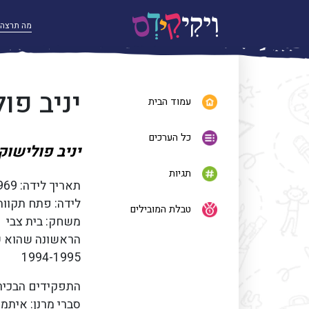
יניב פו
עמוד הבית
כל הערכים
יניב פולישוק
תגיות
לידה: פת
טבלת המובילים
משחק: ב
הראשונה שהוא ש
1994-1995
התפקידים הבכירי
סברי מרנן: איתמר