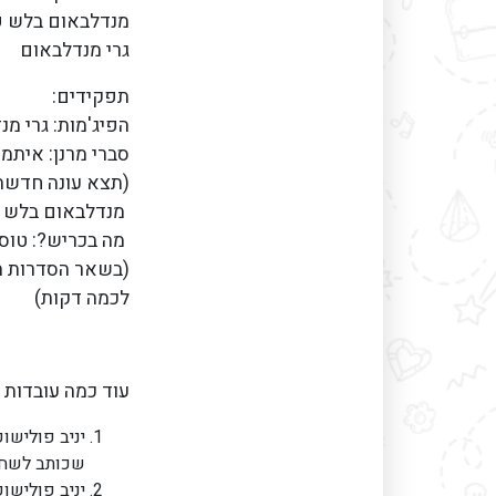
מנדלבאום בלש פ
גרי מנדלבאום
תפק
(תצא עו
(בשאר הסדרות ה
לכמה דקות)
עוד כמה עובדות ע
יניב פולישו
שכותב לשחק
יניב פולישוק כבר 26 שנים 