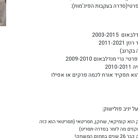
רטי(סדרה בעקבות הפיג'מות):
ידים:
הפיג'מות: גרי מנדלבאום 2003-2015
סברי מרנן: איתמר רוזן 2011-2021
נה חדשה בקרוב)
מנדלבאום בלש פרטי: גרי מנדלבאום 2009-2010
מה בכריש?: טוסיה 2010-2011
וא תפקיד אורח לכמה פרקים או אפילו
ל יניב פולישוק:
ק הוא קומיקאי, שחקן, תסריטאי (תסריטאי הוא כזה
נים מה לומר בסדרה-תסריט)
בתחום המשחק!