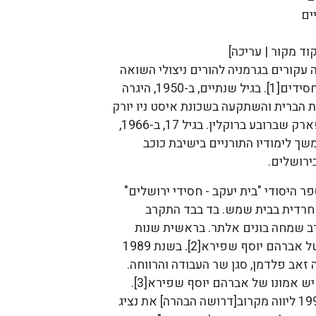
וד מקור | עריכה]
 עקורים בגרמניה להורים ניצולי השואה
מפולין שלא היו חסידים[1]. בגיל שנתיים, ב-1950, היגרה
הברית והשתקעה בשכונת איסט ניו יורק
ואחרי זה בבורו פארק שברובע ברוקלין. בגיל 17, ב-1966,
ך לימודיו התורניים בישיבת כוכב
ירושלים.
ר היסודי "בית יעקב - חסידי ירושלים"
חרדית בבית שמש. בד בבד התקרב
ב שמחה בונים אלתר. בראשית שנות
ה-80 היה עוזרו של אברהם יוסף שפירא[2]. בשנת 1989
 זאב פלדמן, סגן שר העבודה והרווחה.
הוא נחשב אז לאיש אמונו של אברהם יוסף שפירא[3].
בשנים 1990–1992 ליווה מקרוב[דרושה הבהרה] את נציג