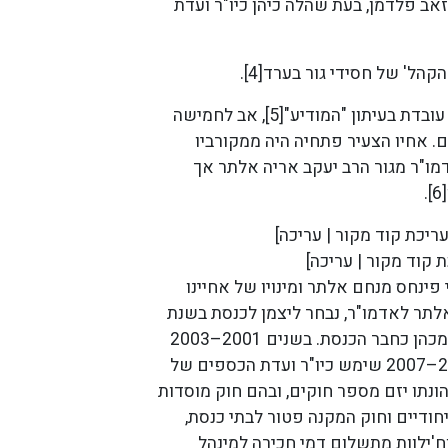
זאב פלדמן, בעת שהלה כיהן כיו"ר ועדת
הל' של חסידי גור בערד[4].
ליצמן נשוי לחוה, עובדת בעיתון "המודיע"[5], אב לחמישה
ם. אחיו הצעיר פתחיה היה ממקורביו
ו"ר מגור הרב יעקב אריה אלתר אך
ריכת קוד מקור | עריכה]
 קוד מקור | עריכה]
פינחס מנחם אלתר ומינויו של אחיינו
לתר לאדמו"ר, נבחר ליצמן לכנסת בשנת
1999, ומאז הוא מכהן כחבר הכנסת. בשנים 2001–2003
ושוב בשנים 2005–2007 שימש כיו"ר ועדת הכספים של
ונתו יזם מספר חוקים, ובהם חוק מוסדות
יחודיים וחוק המקנה פטור לבתי כנסת,
וח'ילוות מתשלום דמי חכירה למינהל