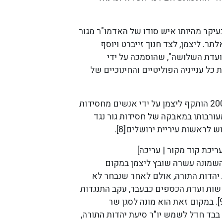
יקר מהיותו איש סודו של האדמו"ר מגור
תר. ליצמן, לצד חנוך זייברט ויוסף
ועדת השלושה", שהוסמכה על ידי
כל ענייניה הפוליטיים והחינוכיים של
ב-15 בנובמבר 2008 הותקף ליצמן על ידי אנשים מחסידות
עורבותו במאבקה של חסידות גור נגד
 לראשות עיריית ירושלים[8].
יכת קוד מקור | עריכה]
השמונה עשרה שובץ ליצמן במקום
יהדות התורה, אולם לאחר שנבחר לא
שות ועדת הכספים כבעבר, עקב התנגדות
של חברי סיעתו[9]. במקום זאת הוא מונה לסגן שר
ת[10]. בד בבד חדל לשמש יו"ר סיעת יהדות התורה,