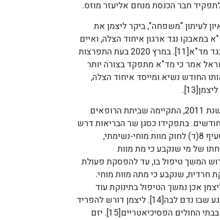
תפקיד חבר הכנסת מנחם אליעזר מוזס.
ראיון לעיתון "משפחה", ביקר ליצמן את
א במאבקו נגד ארגון איחוד הצלה, ואיים
כי יפעיל צעדים נגד מד"א[11]. במרץ 2020 בעת התפרצות
שראל אמר כי מד"א מתפקד בצורה יותר
ית[12], באותו החודש נשיא ומייסד איחוד הצלה,
מן[13].
במהלך כהונתו, בשנת 2011, התקיימה שביתת הרופאים
דשים. בתפקידו כסגן שר הבריאות דרש
את מימושו של סעיף 8(ד) לחוק מוות מוחי-נשימתי,
 של מי שנקבע כי מת מוות
וש המשך טיפול בו, עד להפסקת פעולת
ת חרדית, שנקבע כי מתה מוות מוחי.
צמן אכן נמשך הטיפול בתינוקת עוד
כשבועיים, עד לרגע שבו נדם לבה[14]. ליצמן דורש להפריד
בין נשים לגברים בבתי החולים הפסיכיאטריים[15]. יזם