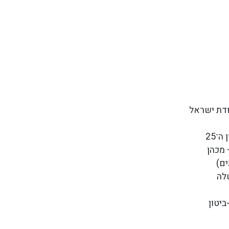
ודת ישראל
ה־25
לה
יטון