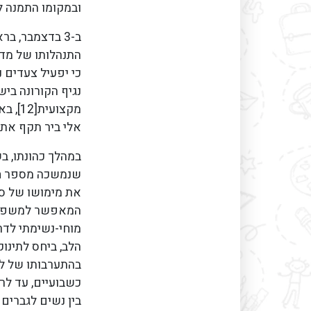
ובמקומו התמנה ל
ב-3 בדצמבר, ב
התנהלותו של מד"
נגיף הקורונה בי
מקצוע
אלי ביר תקף את ליצ
שנמשכה מספר חו
המאפשר למשפחתו
מוחי-נשימתי לדר
הלב, ביחס לתינוק
בהתערבותו של לי