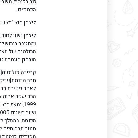
גור בכנסת, משה 
הכספים.
ליצמן הוא 'ראש הק
ומתגורר בירושלי
הבולטים של האדמ
הורחק מעמדה זו[6].
קריירה פוליטית[ע
חבר הכנסת[עריכת
לאחר פטירת רבי 
הרב יעקב אריה א
הכנסת. במהלך כה
חינוך תרבותיים י
מסגדים, כנסיות 