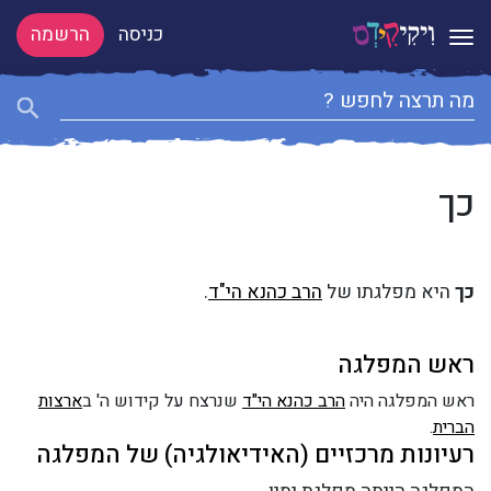
כניסה
הרשמה
Toggle navigation
כך
כך
היא מפלגתו של
הרב כהנא הי"ד
.
ראש המפלגה
ראש המפלגה היה
הרב כהנא הי"ד
שנרצח על קידוש ה' ב
ארצות
הברית
.
רעיונות מרכזיים (האידיאולגיה) של המפלגה