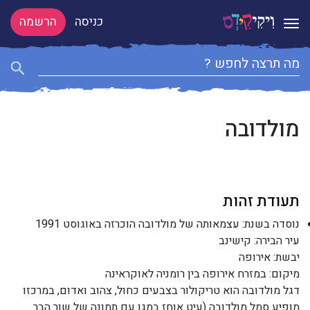
כניסה
הרשמה
Toggle navigation
מולדובה
תעודת זהות
נוסדה בשנת: עצמאותה של מולדובה הוכרזה באוגוסט 1991
עיר הבירה: קישינב
יבשת: אירופה
מיקום: במזרח אירופה בין רומניה לאוקראינה
דגל מולדובה הוא טריקולור בצבעים כחול, צהוב ואדום, במרכזו
מופיע סמל מולדובה (עיט אוחז במגן עם תמונה של שור הבר