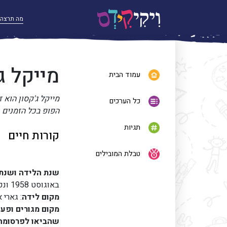
מייקל ג
עמוד הבית
מייקל ג'קסון הוא 
כל הערכים
הפופ בכל הזמנים
תגיות
קורות חיים
טבלת המובילים
שנת הלידה ושנת 
באוגוסט 1958 ונפטר ב 25 ביוני 2009 בגיל 50
מקום לידה
: גארי 
מקום מגורים ופע
שהביאו לפרסומה