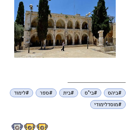
#ביהס
#בי"ס
#בית
#ספר
#לימוד
#מוסדלימודי