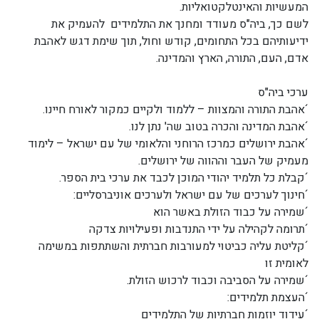
המעשיות והאינטלקטואליות.
לשם כך, ביה"ס מעודד ומחנך את התלמידים להעמיק את
ידיעותיהם בכל התחומים, קודש וחול, תוך שימת דגש לאהבת
אדם, העם, התורה, הארץ והמדינה.
ערכי ביה"ס
´אהבת התורה והמצוות – ללמוד ולקיים כמקור לאורח חיינו.
´אהבת המדינה והכרה בטוב שה' נתן לנו.
´אהבת ירושלים כמרכז הרוחני והלאומי של עם ישראל – לימוד
מעמיק של העבר וההווה של ירושלים.
´קבלת כל תלמיד יהודי המוכן לכבד את ערכי בית הספר.
´חינוך לערכים של עם ישראל ולערכים אוניברסליים:
´שמירה על כבוד הזולת באשר הוא
´תרומה לקהילה על ידי התנדבות ופעילויות צדקה
´קליטת עליה כביטוי למעורבות חברתית והשתתפות במשימה
לאומית זו
´שמירה על הסביבה וכבוד לרכוש הזולת.
´העצמת תלמידים:
´עידוד יוזמות חברתיות של התלמידים