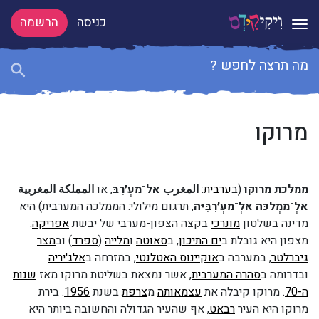
כניסה
הרשמה
Toggle navigation
מרוקו
ממלכת מרוקו
(ב
ערבית
:
المغرب
אל־מַעְ׳רִבּ
, או
المملكة المغربية
אַלְ־מַמְלַכַּה אלְ־מַעְ׳רִבִּיַּה
, תרגום מילולי: הממלכה המערבית) היא
מדינה בשלטון
מונרכי
בקצה הצפון-מערבי של יבשת
אפריקה
.
מצפון היא גובלת ב
ים התיכון
, ב
סאוטה
ו
מלייה
(
ספרד
) וב
מצר
גיברלטר
, במערבה ב
אוקיינוס האטלנטי
, במזרחה ב
אלג'יריה
ובדרומה ב
סהרה המערבית
, אשר נמצאת בשליטת מרוקו מאז
שנות
ה-70
. מרוקו קיבלה את
עצמאותה
מ
צרפת
בשנת
1956
. בירת
מרוקו היא העיר
רבאט
, אף שהעיר הגדולה והחשובה ביותר היא