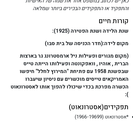
כאן יש לכתוב במשפט אחד את שמה של האישיות
והתפקיד או התפקידים הבכירים ביותר שמלאה
קורות חיים
שנת הלידה ושנת הפטירה (1925):
מקום לידה:(חדר הכניסה של בית סבו)
(מקום מגורים ופעילות ניל ארמסטרונג גר בארצות
הברית , אוהיו , וואפקונטה ופעילותו הייתה טייס
שבפשנת 1958 עם פתיחת "המירוץ לחלל" חיפשו
האמריקאים טייסים מוכשרים עם ניסיון שיעברו
הכשרה מפרכת בכדי שיכולו להפוך אותו לאסטרונאוט
):
תפקידים(אסטרונאוט)
*אסטרונאוט (1966-19699)