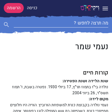
כניסה
הרשמה
Toggle navigation
נעמי שמר
קורות חיים
שנת הלידה ושנת הפטירה:
נולדה בי"ז בתמוז תר"ץ, 17 ביולי 1930. נפטרה בשבת, ז' תמוז
תשס"ד, 26 ביוני 2004.
מקום לידה:
נעמי נולדה בקבוצת כנרת למשפחת הורוביץ. הוריה היו חלוצים
ממייסדי כנרת. כשהייתה בת שש התחילה לנגן בפסנתר. אימה