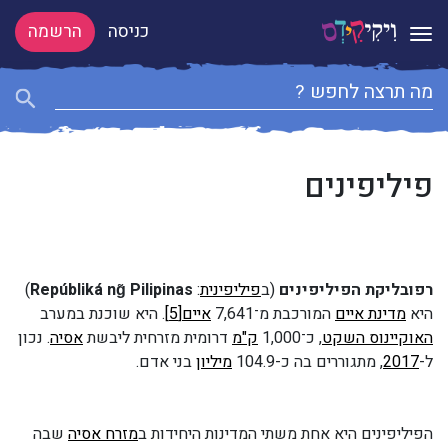
כניסה
הרשמה
Toggle navigation
פיליפינים
רפובליקת הפיליפינים
(ב
פיליפינית
:
Repúbliká ng̃ Pilipinas
)
היא
מדינת איים
המורכבת מ־7,641
איים
[5]
. היא שוכנת במערב
האוקיינוס השקט
, כ־1,000
ק"מ
דרומית מזרחית ליבשת
אסיה
. נכון
ל-
2017
, מתגוררים בה כ-104.9
מיליון
בני אדם.
הפיליפינים היא אחת משתי המדינות היחידות ב
מזרח אסיה
שבה