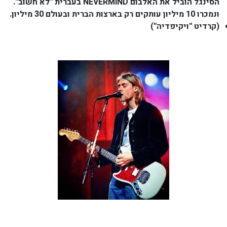
הסינגל הוביל את האלבום NEVERMIND בעברית ''לא חשוב''.
ונמכרו 10 מיליון עותקים רק בארצות הברית ובעולם 30 מיליון.
(קרדיט ''ויקיפדיה'')