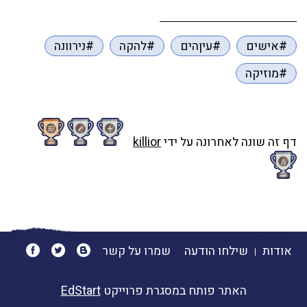
#אישים
#עיןהים
#להקה
#נירוונה
#מוזיקה
דף זה שונה לאחרונה על ידי
killior
אודות
שילחו הודעה
שמרו על קשר
האתר פותח במסגרת פרוייקט
EdStart