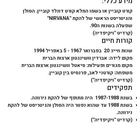
מידע כללי:
קורט קוביין או בשמו המלא קורט דונלד קוביין. הסולן
והגיטריסט הראשי של להקת ''NIRVANA''
שפעלה בשנות ה90.
(קרדיט ''ויקיפדיה)
קורות חיים
שנות חייו: 20 בפברואר 1967 - 5 באפריל 1994
מקום לידה: אברדין וושינגטון ארצות הברית
מקום מגורים ופעילות: סיאטל וושינגטון ארצות הברית
משפחה: קורטני לאב, פרנסיס בין קוביין.
(קרדיט ''ויקיפדיה'')
תפקידים
בשנת 1987-1988 היה מתופף של להקת נירוונה.
בשנת 1988 עד שהוא נפטר היה הסולן והגיטריסט של להקת
נירוונה.
(קרדיט ''ויקיפדיה'')