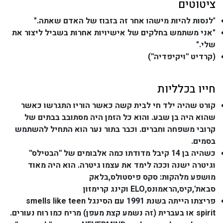
ציטוטים
"
לנסות להיות מישהו אחר זה בזבוז של האדם שאתה."
"אני משתמש בחלקים של אישיויות אחרות בשביל ליצור את
שלי."
(קרדיט ''ויקיפדיה'')
חייו בכלליות
קורט שהיה ילד חי לבית קשה כאשר הוריו התגרשו כאשר
שהוא היה בן שבע. והוא כל הזמן היה מסתובב בבתים של
קרובי משפחה וחברים. וכבר בתור נער הוא התחיל להשתמש
בסמים.
כשהיה בן 14 קיבל מדודתו כמה אלבומים של ''הבטילס''
וגיטרה ישנה וככה לימד את עצמו גיטרה. הוא היה מאוד
מושפע מלהקות: סקס פיסטולס,בלאק
סבאת',קיס,הראמונס,ELO וקינג קרימזון
פריצתו הייתה בשנת 1991 עם הסינגל smells like teen
spirit או בעברית (זה נשמע קצת מעפן) מריח כמו רוח נעורים.