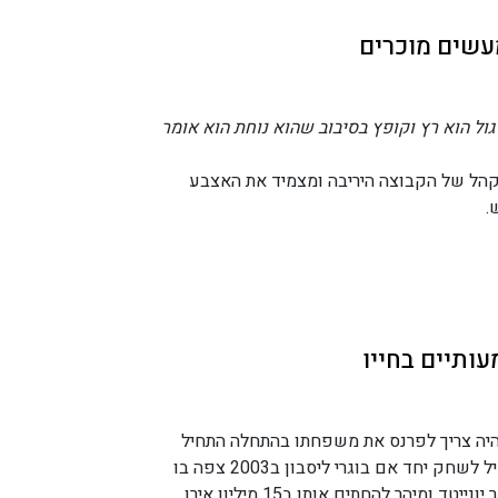
עשים מוכרים
גול הוא רץ וקופץ בסיבוב שהוא נוחת הוא אומר
לקהל של הקבוצה היריבה ומצמיד את האצבע
.
ותיים בחייו
והיה צריך לפרנס את משפחתו בהתחלה התחיל
כגנן ובגיל 17 התחיל לשחק יחד אם בוגרי ליסבון ב2003 צפה בו
המאמן של מנצסטר יונייטד ומיהר להחתים אותו ב15 מיליון אירו