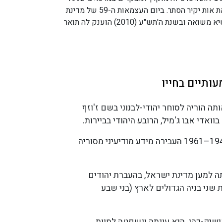
העניק לה המרכז את אות יקיר הסתר. ביום העצמאות ה-59 של מדינת
ישראל נבחרה להשיא משואה ובשנת ה'תש"ע (2010) הוענק לה תואר
ותיים בחייו
יאו אותה הוריה לסוחר יהודי-לבנוני בשם ז'וזף
וואדי אבו ג'מיל, הרובע היהודי בביירות.
במשך השנים 1947–1961 העבירה מידע מודיעיני מסוריה
 למען מדינת ישראל, בהעברת יהודים
 שני בניה הגדולים לארץ (בני שבע
צרה קישיק-כהן. היא עונתה ונשפטה למוות