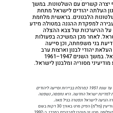
 יצרה קשרים עם השלטונות. במשך
ון העלתה יהודים לישראל מתחת
טונות הלבנונים. בראשית מלחמת
בירה למפקדת ההגנה במטולה מידע
 על ההיערכות של צבא ההצלה
אל. לאחר מכן המשיכה בפעולות
ידיעת בני משפחתה, וכן סייעה
עלאת יהודי לבנון וארצות ערב
נוספות לישראל. במשך השנים 1947–1961
מודיעיני מסוריה ומלבנון לישראל.
פעלה משנת 1947 עד שנת 1951 כמרגלת בביירות וסייעה ליהודים
 למדינת ישראל החדשה. היא נתפסה, נשפטה
רה הגיעה לישראל ונפטרה בגיל מאה.
המרכז למורשת המודיעין (מל"מ) הפיק סרט באורך 30 דקות בשם
"מסייה שולה" על פעילותה. סרט זה מוקרן למבקרים במרכז. ב-1992