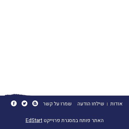
אודות
שילחו הודעה
שמרו על קשר
האתר פותח במסגרת פרוייקט
EdStart