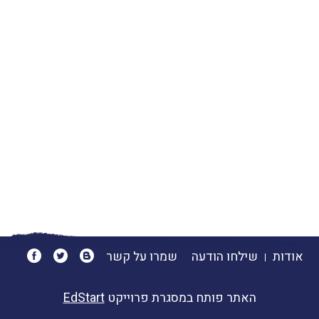
אודות
שילחו הודעה
שמרו על קשר
האתר פותח במסגרת פרוייקט
EdStart