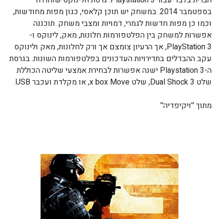
הברית בלבד עבור Playstation 3. גרסת הלינוקס שוחררה
בספטמבר 2014. במשחק יש תוכן קלאסי, כגון מפות מחודשות,
וכמו כן מפות חדשות לגמרי, דמויות ומצבי משחק. תוכננה
אפשרות למשחק בין הפלטפורמות חלונות, מאק, לינוקס ו-
PlayStation 3, אך הרעיון צומצם אך ורק לחלונות, מאק ולינוקס
עקב ההבדלים בתדירויות העדכונים בפלטפורמות השונות. בגרסת
ה-Playstation 3 ישנה אפשרות לבחירת אמצעי שליטה הכוללת
שלט Dual Shock 3, שלט x box Move, או מקלדת ועכבר USB.
מתוך ''ויקיפדיה''