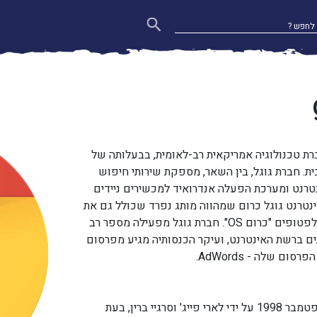
ת טכנולוגיה אמריקאית רב-לאומית, בבעלותה של
. חברת גוגל, בין השאר, מספקת שירותי חיפוש
טרנט ומערכת הפעלה אנדרואיד למכשירים ניידים
נטרנט גוגל כרום שמהווה מותג נפרד שכולל גם את
מערכת ההפעלה ללפטופים "כרום OS". חברת גוגל מפעילה מספר רב
ים ברשת האינטרנט, ועיקר הכנסותיה מגיע מפרסום
ום שלה - AdWords.
החברה הוקמה בספטמבר 1998 על ידי לארי פייג' וסרגיי ברין, בעת