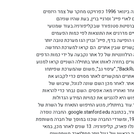
גוגל החלה את דרכה בינואר 1996 כפרויקט מחקר של צמד היזמים
ארי פייג' וסרגיי ברין, בעת שהיו שניהם
ברסיטת סטנפורד שבקליפורניה.בעוד שמנועי
יים מדרגים את התוצאות לפי כמות הפעמים
פיעה בדף, פייג' וברין הגו מערכת טובה יותר
קשרים שבין אתרים. הם קראו למערכת החדשה
Pa", שבה הרלוונטיות של כל אתר נקבעה על ידי כמות הדפים
ים בחזרה לאותו אתר.בתחילה השניים קראו למנוע
החיפוש שלהם "BackRub", "עיסוי גב", משום שהמערכת שפיתחו
תרים המקשרים לאתר מסוים כדי לקבוע את
אתר. לאחר מכן השם שונה לגוגל, שיבוש של
אחד ואחריו מאה אפסים. השם נבחר כדי להראות
ש היא להנגיש את כמויות המידע הגדולות
.עוד בחיתוליו, מנוע החיפוש התארח על השרת של
אוניברסיטת סטנפורד, בכתובת google.stanford.edu. החברה נוסדה
ב-4 בספטמבר 1998, ומשרדי החברה שכנו במוסך של חברה משותפת
(סוזן ווייציצקי) במנלו פארק, קליפורניה. 13 שנים לאחר מכן, במאי