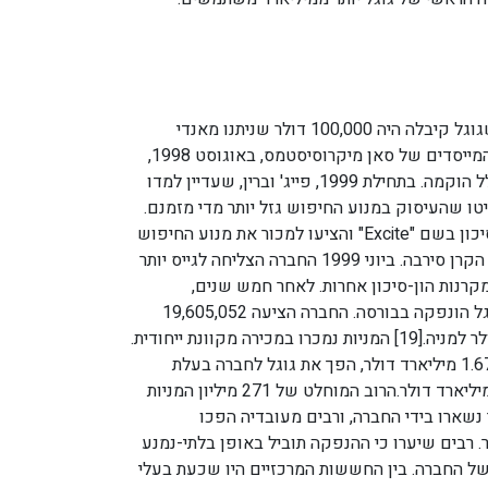
התקציב הראשון שגוגל קיבלה היה 100,000 דולר שניתנו מאנדי
בכטולשיים, אחד המייסדים של סאן מיקרוסיסטמס, באוגוסט 1998,
לפני שהחברה בכלל הוקמה. בתחילת 1999, פייג' וברין, שעדיין למדו
טו שהעיסוק במנוע החיפוש גזל יותר מדי מזמנם.
הם פנו לקרן הון-סיכון בשם "Excite" והציעו למכור את מנוע החיפוש
תמורת מיליון דולר. הקרן סירבה. ביוני 1999 החברה הצליחה לגייס יותר
לר, מקרנות הון-סיכון אחרות. לאחר חמש שנים,
באוגוסט 2004, גוגל הונפקה בבורסה. החברה הציעה 19,605,052
מניות במחיר 85 דולר למניה.[19] המניות נמכרו במכירה מקוונת ייחודית.
הרווח מההנפקה, 1.67 מיליארד דולר, הפך את גוגל לחברה בעלת
שווי-שוק של 23 מיליארד דולר.הרוב המוחלט של 271 מיליון המניות
נשארו בידי החברה, ורבים מעובדיה הפכו
יר. רבים שיערו כי ההנפקה תוביל באופן בלתי-נמנע
של החברה. בין החששות המרכזיים היו שכעת בעלי