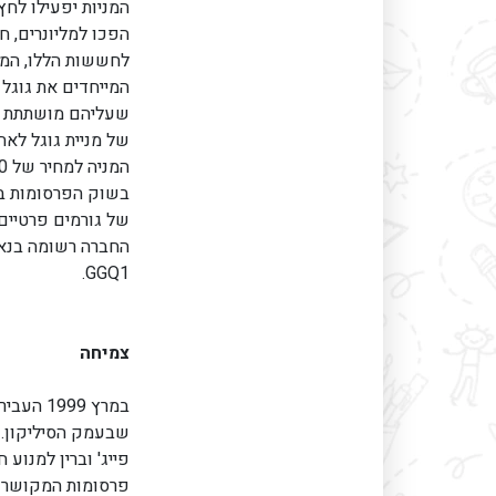
המניות יפעילו לח
הפכו למליונרים, ח
לחששות הללו, המיי
המייחדים את גוגל 
שעליהם מושתתת הח
בשוק הפרסומות בא
של גורמים פרטיים
GGQ1.
צמיחה
במרץ 99
שבעמק הסיליקון. 
פייג' וברין למנוע
פרסומות המקושרות