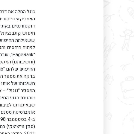
האמריקאים-יהודים ל
דוקטורנטים באוני
חיפוש קונבנציונל
ששאילתת החיפוש הו
לניתוח היחסים וה
"geRank
(וחשיבותם) המקשר
בדקה את מספר הא
חשיבותו של אותו 
המספר "גוגול" – 
שמטרת מנוע החיפו
שבאינטרנט לציבור
2011, ביקרו באתרה הראשי של גוגל יותר ממיליארד משתמשים.