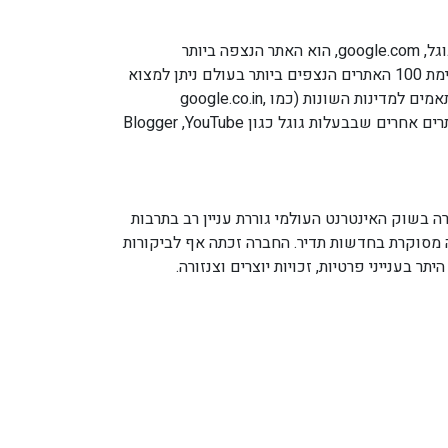
אתרה הראשי של גוגל, google.com, הוא האתר הנצפה ביותר
באינטרנט, ובין רשימת 100 האתרים הנצפים ביותר בעולם ניתן למצוא
את אתרי גוגל המותאמים למדינות השונות (כמו google.co.in,
google.co.uk) ואתרים אחרים שבבעלות גוגל כגון YouTube, ‏Blogger
 בשוק האינטרנט העולמי גוררת עניין רב בתרבות
 מסוקרת בחדשות תדיר. החברה זכתה אף לביקורות
תר בענייני פרטיות, זכויות יוצרים וצנזורה.