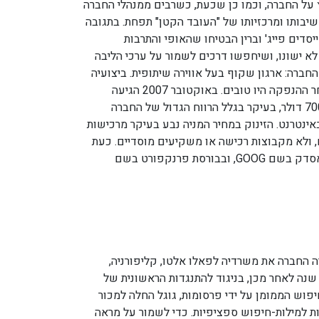
ץ על החברה, וכמו כן שכעת, כשרבים ממנהלי החברה
שיבותו ומרכזיותו של "העובד הקטן" תפחת. בתגובה
סדים פייג' וברין הבטיחו שהאופי והתרבות
לא ישונו, ושיחפשו דרכים לשמור על ערכי הליבה
ברה: ארגון שקוף בעל אווירה שיתופית. ביצועיה
של מניית גוגל לאחר ההנפקה היו טובים. באוקטובר 2007 הגיעה
המניה למחיר של 700 דולר, בעיקר בגלל הרווח הגדול של החברה
ינטרנט. הזינוק במחיר המניה נבע בעיקר מרכישות
, ולא מקבוצות רכישה או משקיעים מוסדיים. כעת
החברה רשומה בנאסדק בשם GOOG, ובבורסת פרנקפורט בשם
19 העבירה החברה את משרדיה לפאלו אלטו, קליפורניה,
שנה לאחר מכן, בניגוד להתנגדות הראשונית של
 חיפוש הממומן על ידי פרסומות, גוגל החלה למכור
 למילות-חיפוש ספציפיות. כדי לשמור על מראה