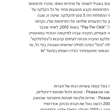
וגם בשביל לשמור על מהירות האתר, נמכרו פרסומות
הפרסומות נקבע מהצעות מחיר על כל הקלקה על
פרסומות, כשהמחיר ההתחלתי היה 5 סנט להקלקה. שיטה זו, שבה
על הפעמים שלחצו על הפרסומת שלו, נקראה
"תשלום לפי לחיצה", "Pay Per Click". בשנת 2003, לאחר שכבר
 פעמיים, החברה עברה למיקומה הנוכחי במאונטיין
ומפלקס החברה מכונה לעיתים קרובות ה"גוגלפלקס".
ה "גוגל" הפכה למילה יומיומית השגורה בפי כל, עד
כדי כך שהמילונים וובסטר ואוקספורד הכירו רשמית בפועל "to
 גוגל קנתה עשרות רבות של חברות.
ביוני 2004 גוגל רכשה את Picasa - תוכנת ניהול תמונות דיגיטליות,
ששולבה עם PicasaWeb - שירות אלבומי תמונות אינטרנטי שהושק
ביוני 2006. ביולי 2005 רכשה גוגל את חברת ההזנק אנדרואיד
(.Android inc) שנוסדה ב-2003 ופעלה בפאלו אלטו, קליפורניה,