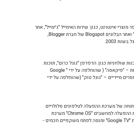
וצרי-אינטרנט, כגון: שירות האימייל "ג'ימייל", אתר
הווידאו "YouTube" ואתר הבלוגים Blogspot של חברת Blogger,
שנת 2003.
ות שולחניות כגון: הדפדפן "גוגל כרום", תוכנת
ארגון ועריכת תמונות – "פיקאסה" ( שהוחלפה על ידי " Google
וכנת מסרים מיידיים – "גוגל טוק" (שהוחלפה על ידי
יתוחה של מערכת ההפעלה לטלפונים סלולריים
"אנדרואיד", מערכת ההפעלה למחשבים "Chrome OS" מערכת
ההפעלה לטלוויזיות "Google TV" ומנסה לפתח משקפיים חכמים -