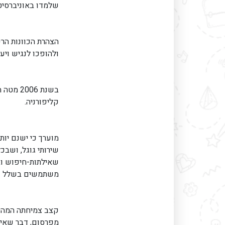
שלמדו באוניברסיטת 
הצהרת הכוונות הר
ולהופכו לנגיש ויע
בשנת 06
קליפורניה.
מוערך כי ישנם יות
שירותי גוגל, ושבכ
משתמשים בשלל שיר
קצב צמיחתה המהיר
מפרסום, דבר שאיפ