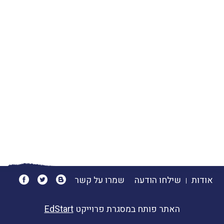
אודות
שילחו הודעה
שמרו על קשר
האתר פותח במסגרת פרוייקט
EdStart