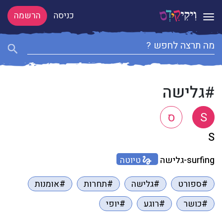
כניסה
הרשמה
Toggle navigation
#גלישה
S
ס
S
surfing-גלישה
טיוטה
#ספורט
#גלישה
#תחרות
#אומנות
#כושר
#רוגע
#יופי