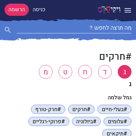
כניסה
הרשמה
Toggle navigation
#חרקים
ג
ד
ח
ט
מ
ג
גמל שלמה
#בעלי-חיים
#חרקים
#חרק-טורף
#עלומים
#ביולוגיה
#פרוקי-רגליים
#תיקאים