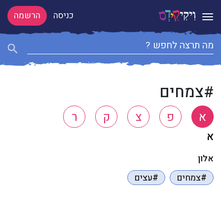
כניסה
הרשמה
Toggle navigation
#צמחים
א
פ
צ
ק
ר
א
אלון
#צמחים
#עצים