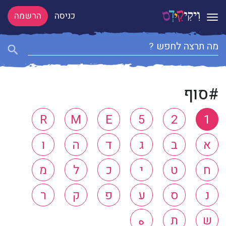
כניסה
הרשמה
Toggle navigation
#סוף
R
M
E
5
2
1
א
ב
ג
ד
ה
ו
ח
ט
י
כ
ל
מ
נ
ס
ע
פ
ק
ר
ש
ת
ه