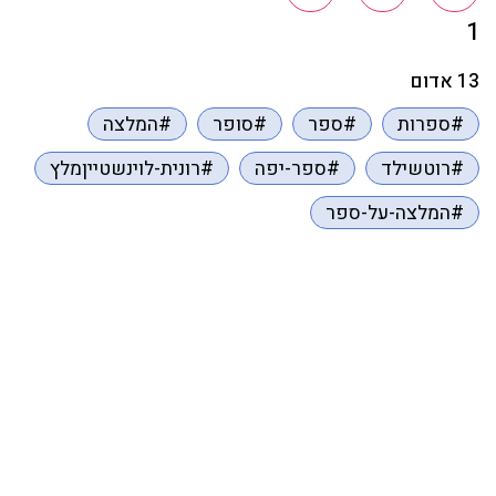
1
13 אדום
#ספרות
#ספר
#סופר
#המלצה
#רוטשילד
#ספר-יפה
#רונית-לוינשטייןמלץ
#המלצה-על-ספר