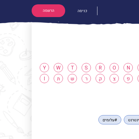
הרשמה
כניסה
Y
W
T
S
R
O
N
פ
צ
ק
ר
ש
ת
ا
נטרנט
#עלומים