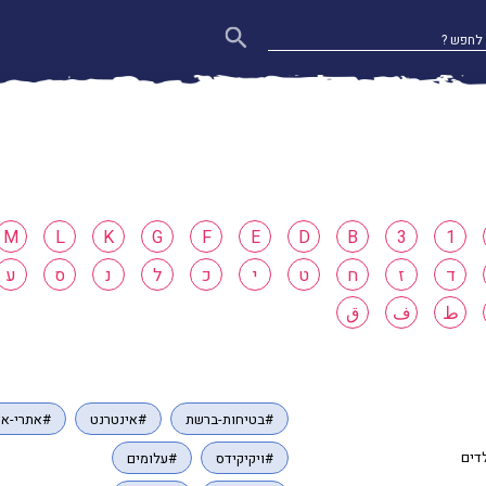
M
L
K
G
F
E
D
B
3
1
ד
ז
ח
ט
י
כ
ל
נ
ס
ע
ط
ف
ق
#בטיחות-ברשת
#אינטרנט
#אתרי-אי
לדים
#ויקיקידס
#עלומים