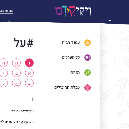
#על
עמוד הבית
כל הערכים
ו
מ
ה
תגיות
א
ב
ג
ب
ح
د
טבלת המובילים
ו
ויקיפדיה - אתר
ויקיקידס - ויקיפדיה לי